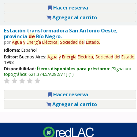
Hacer reserva
Agregar al carrito
Estación transformadora San Antonio Oeste,
provincia
de
Río Negro.
por
Agua
y
Energía
Eléctrica,
Sociedad
de
l
Estado
.
Idioma:
Español
Editor:
Buenos Aires:
Agua
y
Energía
Eléctrica,
Sociedad
de
l
Estado
,
1998
Disponibilidad:
Ítems disponibles para préstamo:
Signatura
topográfica:
621.374.5/A282/v.1
(1).
Hacer reserva
Agregar al carrito