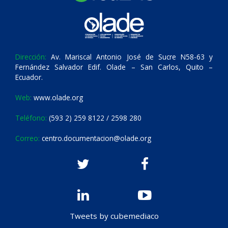
Dirección:
Av. Mariscal Antonio José de Sucre N58-63 y
Fernández Salvador Edif. Olade – San Carlos, Quito –
Ecuador.
Web:
www.olade.org
Teléfono:
(593 2) 259 8122 / 2598 280
Correo:
centro.documentacion@olade.org
Tweets by cubemediaco