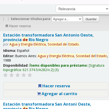
|
|
Seleccionar títulos para:
Hacer reserva
Estación transformadora San Antonio Oeste,
provincia
de
Río Negro
por
Agua
y
Energía
Eléctrica,
Sociedad
de
l
Estado
.
Idioma:
Español
Editor:
Buenos Aires:
Agua
y
Energía
Eléctrica,
Sociedad
de
l
Estado
,
1988
Disponibilidad:
Ítems disponibles para préstamo:
Signatura
topográfica:
621.374.5/A282/v.2
(3).
Hacer reserva
Agregar al carrito
Estación transformadora San Antoni Oeste,
provincia
de
Río Negro