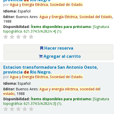
por
Agua
y
Energía
Eléctrica,
Sociedad
de
l
Estado
.
Idioma:
Español
Editor:
Buenos Aires:
Agua
y
Energía
Eléctrica,
Sociedad
de
l
Estado
,
1988
Disponibilidad:
Ítems disponibles para préstamo:
Signatura
topográfica:
621.374.5/A282/v.4
(1).
Hacer reserva
Agregar al carrito
Estacion transformadora San Antonio Oeste,
provincia
de
Río Negro.
por
Agua
y
Energía
Eléctrica,
Sociedad
de
l
Estado
.
Idioma:
Español
Editor:
Buenos Aires:
Agua
y
energía
eléctrica,
sociedad
de
l
estado
, 1988
Disponibilidad:
Ítems disponibles para préstamo:
Signatura
topográfica:
621.374.5/A282/v.3
(1).