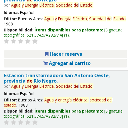
por
Agua
y
Energía
Eléctrica,
Sociedad
de
l
Estado
.
Idioma:
Español
Editor:
Buenos Aires:
Agua
y
Energía
Eléctrica,
Sociedad
de
l
Estado
,
1988
Disponibilidad:
Ítems disponibles para préstamo:
Signatura
topográfica:
621.374.5/A282/v.4
(1).
Hacer reserva
Agregar al carrito
Estacion transformadora San Antonio Oeste,
provincia
de
Río Negro.
por
Agua
y
Energía
Eléctrica,
Sociedad
de
l
Estado
.
Idioma:
Español
Editor:
Buenos Aires:
Agua
y
energía
eléctrica,
sociedad
de
l
estado
, 1988
Disponibilidad:
Ítems disponibles para préstamo:
Signatura
topográfica:
621.374.5/A282/v.3
(1).