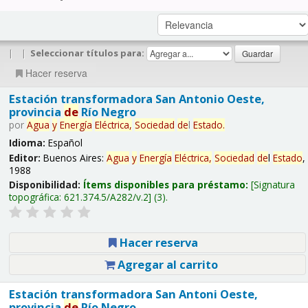
|
|
Seleccionar títulos para:
Hacer reserva
Estación transformadora San Antonio Oeste,
provincia
de
Río Negro
por
Agua
y
Energía
Eléctrica,
Sociedad
de
l
Estado
.
Idioma:
Español
Editor:
Buenos Aires:
Agua
y
Energía
Eléctrica,
Sociedad
de
l
Estado
,
1988
Disponibilidad:
Ítems disponibles para préstamo:
Signatura
topográfica:
621.374.5/A282/v.2
(3).
Hacer reserva
Agregar al carrito
Estación transformadora San Antoni Oeste,
provincia
de
Río Negro