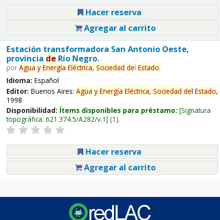
Hacer reserva
Agregar al carrito
Estación transformadora San Antonio Oeste,
provincia
de
Río Negro.
por
Agua
y
Energía
Eléctrica,
Sociedad
de
l
Estado
.
Idioma:
Español
Editor:
Buenos Aires:
Agua
y
Energía
Eléctrica,
Sociedad
de
l
Estado
,
1998
Disponibilidad:
Ítems disponibles para préstamo:
Signatura
topográfica:
621.374.5/A282/v.1
(1).
Hacer reserva
Agregar al carrito