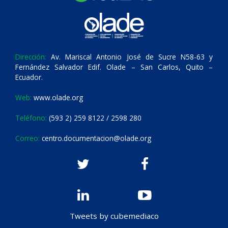
Dirección:
Av. Mariscal Antonio José de Sucre N58-63 y
Fernández Salvador Edif. Olade – San Carlos, Quito –
Ecuador.
Web:
www.olade.org
Teléfono:
(593 2) 259 8122 / 2598 280
Correo:
centro.documentacion@olade.org
Tweets by cubemediaco