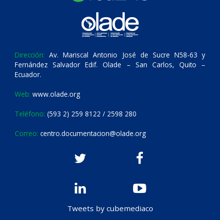
Dirección:
Av. Mariscal Antonio José de Sucre N58-63 y
Fernández Salvador Edif. Olade – San Carlos, Quito –
Ecuador.
Web:
www.olade.org
Teléfono:
(593 2) 259 8122 / 2598 280
Correo:
centro.documentacion@olade.org
Tweets by cubemediaco