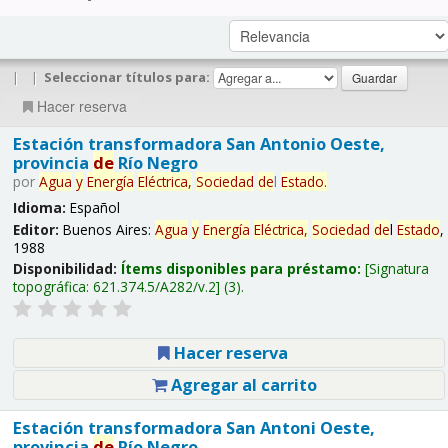
|
|
Seleccionar títulos para:
Hacer reserva
Estación transformadora San Antonio Oeste,
provincia
de
Río Negro
por
Agua
y
Energía
Eléctrica,
Sociedad
de
l
Estado
.
Idioma:
Español
Editor:
Buenos Aires:
Agua
y
Energía
Eléctrica,
Sociedad
de
l
Estado
,
1988
Disponibilidad:
Ítems disponibles para préstamo:
Signatura
topográfica:
621.374.5/A282/v.2
(3).
Hacer reserva
Agregar al carrito
Estación transformadora San Antoni Oeste,
provincia
de
Río Negro