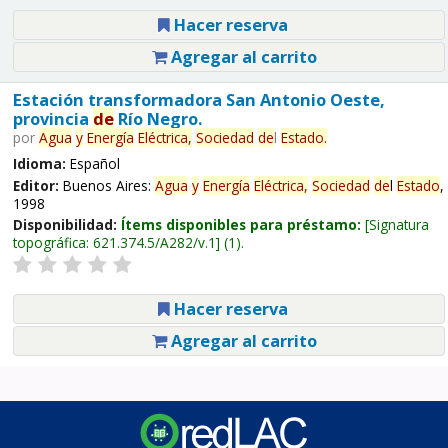
Hacer reserva
Agregar al carrito
Estación transformadora San Antonio Oeste,
provincia
de
Río Negro.
por
Agua
y
Energía
Eléctrica,
Sociedad
de
l
Estado
.
Idioma:
Español
Editor:
Buenos Aires:
Agua
y
Energía
Eléctrica,
Sociedad
de
l
Estado
,
1998
Disponibilidad:
Ítems disponibles para préstamo:
Signatura
topográfica:
621.374.5/A282/v.1
(1).
Hacer reserva
Agregar al carrito