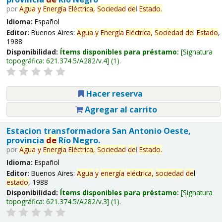
por
Agua
y
Energía
Eléctrica,
Sociedad
de
l
Estado
.
Idioma:
Español
Editor:
Buenos Aires:
Agua
y
Energía
Eléctrica,
Sociedad
de
l
Estado
,
1988
Disponibilidad:
Ítems disponibles para préstamo:
Signatura
topográfica:
621.374.5/A282/v.4
(1).
Hacer reserva
Agregar al carrito
Estacion transformadora San Antonio Oeste,
provincia
de
Río Negro.
por
Agua
y
Energía
Eléctrica,
Sociedad
de
l
Estado
.
Idioma:
Español
Editor:
Buenos Aires:
Agua
y
energía
eléctrica,
sociedad
de
l
estado
, 1988
Disponibilidad:
Ítems disponibles para préstamo:
Signatura
topográfica:
621.374.5/A282/v.3
(1).