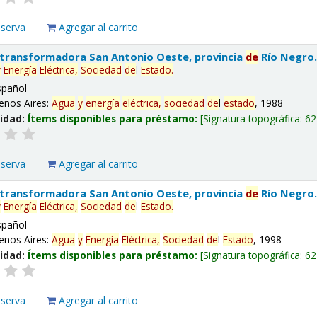
eserva
Agregar al carrito
 transformadora San Antonio Oeste, provincia
de
Río Negro
y
Energía
Eléctrica,
Sociedad
de
l
Estado
.
spañol
enos Aires:
Agua
y
energía
eléctrica,
sociedad
de
l
estado
, 1988
lidad:
Ítems disponibles para préstamo:
Signatura topográfica:
62
eserva
Agregar al carrito
 transformadora San Antonio Oeste, provincia
de
Río Negro
y
Energía
Eléctrica,
Sociedad
de
l
Estado
.
spañol
enos Aires:
Agua
y
Energía
Eléctrica,
Sociedad
de
l
Estado
, 1998
lidad:
Ítems disponibles para préstamo:
Signatura topográfica:
62
eserva
Agregar al carrito