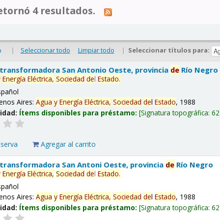
tornó 4 resultados.
|
Seleccionar todo
Limpiar todo
|
Seleccionar títulos para:
o
 transformadora San Antonio Oeste, provincia
de
Río Negro
y
Energía
Eléctrica,
Sociedad
de
l
Estado
.
spañol
enos Aires:
Agua
y
Energía
Eléctrica,
Sociedad
de
l
Estado
, 1988
lidad:
Ítems disponibles para préstamo:
Signatura topográfica:
62
eserva
Agregar al carrito
 transformadora San Antoni Oeste, provincia
de
Río Negro
y
Energía
Eléctrica,
Sociedad
de
l
Estado
.
spañol
enos Aires:
Agua
y
Energía
Eléctrica,
Sociedad
de
l
Estado
, 1988
lidad:
Ítems disponibles para préstamo:
Signatura topográfica:
62