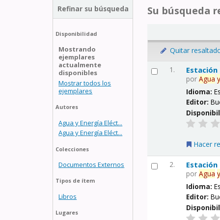
Refinar su búsqueda
Su búsqueda re
Disponibilidad
Mostrando
Quitar resaltad
ejemplares
actualmente
1.
Estación
disponibles
por
Agua
Mostrar todos los
ejemplares
Idioma:
E
Editor:
Bu
Autores
Disponibi
Agua y Energía Eléct...
Agua y Energía Eléct...
Hacer r
Colecciones
2.
Estación
Documentos Externos
por
Agua
Tipos de ítem
Idioma:
E
Libros
Editor:
Bu
Disponibi
Lugares