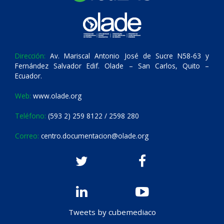
Dirección:
Av. Mariscal Antonio José de Sucre N58-63 y
Fernández Salvador Edif. Olade – San Carlos, Quito –
Ecuador.
Web:
www.olade.org
Teléfono:
(593 2) 259 8122 / 2598 280
Correo:
centro.documentacion@olade.org
Tweets by cubemediaco