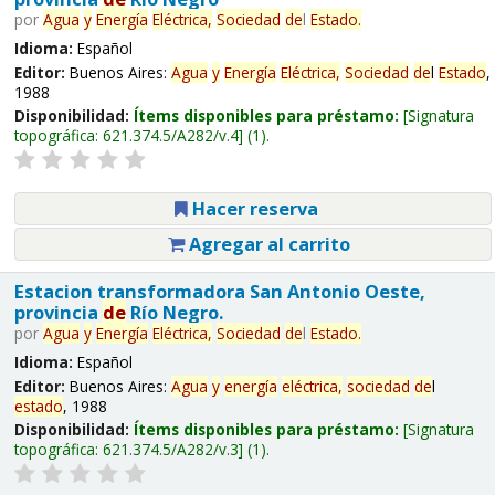
por
Agua
y
Energía
Eléctrica,
Sociedad
de
l
Estado
.
Idioma:
Español
Editor:
Buenos Aires:
Agua
y
Energía
Eléctrica,
Sociedad
de
l
Estado
,
1988
Disponibilidad:
Ítems disponibles para préstamo:
Signatura
topográfica:
621.374.5/A282/v.4
(1).
Hacer reserva
Agregar al carrito
Estacion transformadora San Antonio Oeste,
provincia
de
Río Negro.
por
Agua
y
Energía
Eléctrica,
Sociedad
de
l
Estado
.
Idioma:
Español
Editor:
Buenos Aires:
Agua
y
energía
eléctrica,
sociedad
de
l
estado
, 1988
Disponibilidad:
Ítems disponibles para préstamo:
Signatura
topográfica:
621.374.5/A282/v.3
(1).