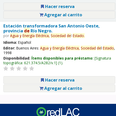
Hacer reserva
Agregar al carrito
Estación transformadora San Antonio Oeste,
provincia
de
Río Negro.
por
Agua
y
Energía
Eléctrica,
Sociedad
de
l
Estado
.
Idioma:
Español
Editor:
Buenos Aires:
Agua
y
Energía
Eléctrica,
Sociedad
de
l
Estado
,
1998
Disponibilidad:
Ítems disponibles para préstamo:
Signatura
topográfica:
621.374.5/A282/v.1
(1).
Hacer reserva
Agregar al carrito