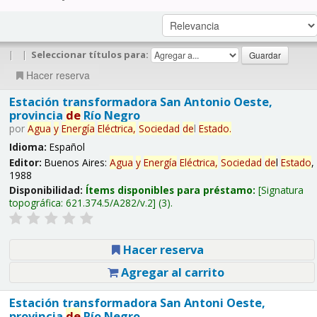
|
|
Seleccionar títulos para:
Hacer reserva
Estación transformadora San Antonio Oeste,
provincia
de
Río Negro
por
Agua
y
Energía
Eléctrica,
Sociedad
de
l
Estado
.
Idioma:
Español
Editor:
Buenos Aires:
Agua
y
Energía
Eléctrica,
Sociedad
de
l
Estado
,
1988
Disponibilidad:
Ítems disponibles para préstamo:
Signatura
topográfica:
621.374.5/A282/v.2
(3).
Hacer reserva
Agregar al carrito
Estación transformadora San Antoni Oeste,
provincia
de
Río Negro