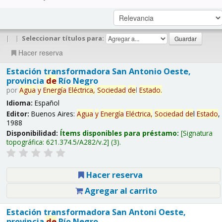
|
|
Seleccionar títulos para:
Hacer reserva
Estación transformadora San Antonio Oeste,
provincia
de
Río Negro
por
Agua
y
Energía
Eléctrica,
Sociedad
de
l
Estado
.
Idioma:
Español
Editor:
Buenos Aires:
Agua
y
Energía
Eléctrica,
Sociedad
de
l
Estado
,
1988
Disponibilidad:
Ítems disponibles para préstamo:
Signatura
topográfica:
621.374.5/A282/v.2
(3).
Hacer reserva
Agregar al carrito
Estación transformadora San Antoni Oeste,
provincia
de
Río Negro