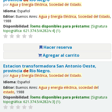
por
Agua
y
Energía
Eléctrica,
Sociedad
de
l
Estado
.
Idioma:
Español
Editor:
Buenos Aires:
Agua
y
Energía
Eléctrica,
Sociedad
de
l
Estado
,
1988
Disponibilidad:
Ítems disponibles para préstamo:
Signatura
topográfica:
621.374.5/A282/v.4
(1).
Hacer reserva
Agregar al carrito
Estacion transformadora San Antonio Oeste,
provincia
de
Río Negro.
por
Agua
y
Energía
Eléctrica,
Sociedad
de
l
Estado
.
Idioma:
Español
Editor:
Buenos Aires:
Agua
y
energía
eléctrica,
sociedad
de
l
estado
, 1988
Disponibilidad:
Ítems disponibles para préstamo:
Signatura
topográfica:
621.374.5/A282/v.3
(1).