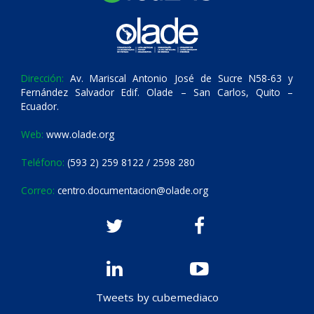
Dirección:
Av. Mariscal Antonio José de Sucre N58-63 y
Fernández Salvador Edif. Olade – San Carlos, Quito –
Ecuador.
Web:
www.olade.org
Teléfono:
(593 2) 259 8122 / 2598 280
Correo:
centro.documentacion@olade.org
Tweets by cubemediaco