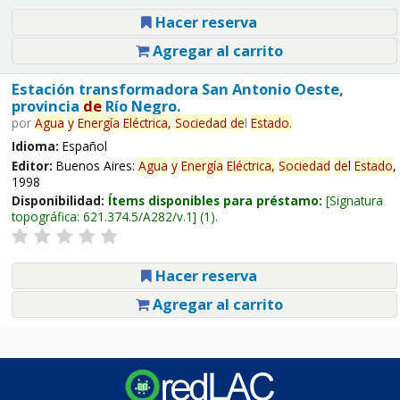
Hacer reserva
Agregar al carrito
Estación transformadora San Antonio Oeste,
provincia
de
Río Negro.
por
Agua
y
Energía
Eléctrica,
Sociedad
de
l
Estado
.
Idioma:
Español
Editor:
Buenos Aires:
Agua
y
Energía
Eléctrica,
Sociedad
de
l
Estado
,
1998
Disponibilidad:
Ítems disponibles para préstamo:
Signatura
topográfica:
621.374.5/A282/v.1
(1).
Hacer reserva
Agregar al carrito