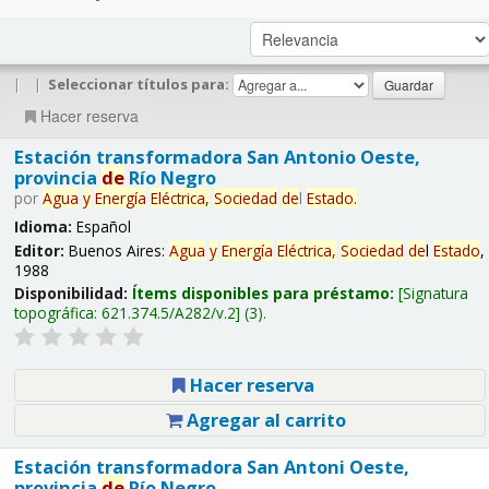
|
|
Seleccionar títulos para:
Hacer reserva
Estación transformadora San Antonio Oeste,
provincia
de
Río Negro
por
Agua
y
Energía
Eléctrica,
Sociedad
de
l
Estado
.
Idioma:
Español
Editor:
Buenos Aires:
Agua
y
Energía
Eléctrica,
Sociedad
de
l
Estado
,
1988
Disponibilidad:
Ítems disponibles para préstamo:
Signatura
topográfica:
621.374.5/A282/v.2
(3).
Hacer reserva
Agregar al carrito
Estación transformadora San Antoni Oeste,
provincia
de
Río Negro