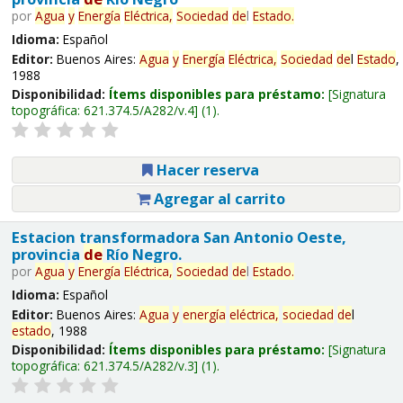
por
Agua
y
Energía
Eléctrica,
Sociedad
de
l
Estado
.
Idioma:
Español
Editor:
Buenos Aires:
Agua
y
Energía
Eléctrica,
Sociedad
de
l
Estado
,
1988
Disponibilidad:
Ítems disponibles para préstamo:
Signatura
topográfica:
621.374.5/A282/v.4
(1).
Hacer reserva
Agregar al carrito
Estacion transformadora San Antonio Oeste,
provincia
de
Río Negro.
por
Agua
y
Energía
Eléctrica,
Sociedad
de
l
Estado
.
Idioma:
Español
Editor:
Buenos Aires:
Agua
y
energía
eléctrica,
sociedad
de
l
estado
, 1988
Disponibilidad:
Ítems disponibles para préstamo:
Signatura
topográfica:
621.374.5/A282/v.3
(1).