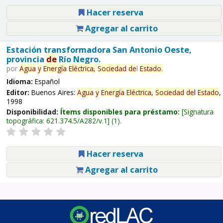
Hacer reserva
Agregar al carrito
Estación transformadora San Antonio Oeste,
provincia
de
Río Negro.
por
Agua
y
Energía
Eléctrica,
Sociedad
de
l
Estado
.
Idioma:
Español
Editor:
Buenos Aires:
Agua
y
Energía
Eléctrica,
Sociedad
de
l
Estado
,
1998
Disponibilidad:
Ítems disponibles para préstamo:
Signatura
topográfica:
621.374.5/A282/v.1
(1).
Hacer reserva
Agregar al carrito