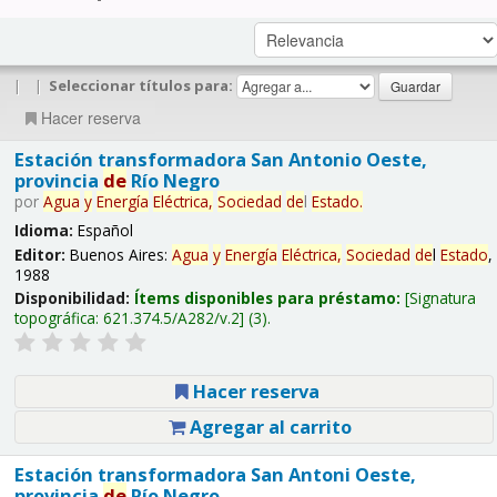
|
|
Seleccionar títulos para:
Hacer reserva
Estación transformadora San Antonio Oeste,
provincia
de
Río Negro
por
Agua
y
Energía
Eléctrica,
Sociedad
de
l
Estado
.
Idioma:
Español
Editor:
Buenos Aires:
Agua
y
Energía
Eléctrica,
Sociedad
de
l
Estado
,
1988
Disponibilidad:
Ítems disponibles para préstamo:
Signatura
topográfica:
621.374.5/A282/v.2
(3).
Hacer reserva
Agregar al carrito
Estación transformadora San Antoni Oeste,
provincia
de
Río Negro