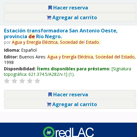
Hacer reserva
Agregar al carrito
Estación transformadora San Antonio Oeste,
provincia
de
Río Negro.
por
Agua
y
Energía
Eléctrica,
Sociedad
de
l
Estado
.
Idioma:
Español
Editor:
Buenos Aires:
Agua
y
Energía
Eléctrica,
Sociedad
de
l
Estado
,
1998
Disponibilidad:
Ítems disponibles para préstamo:
Signatura
topográfica:
621.374.5/A282/v.1
(1).
Hacer reserva
Agregar al carrito