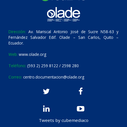
Dirección:
Av. Mariscal Antonio José de Sucre N58-63 y
Fernández Salvador Edif. Olade – San Carlos, Quito –
Ecuador.
Web:
www.olade.org
Teléfono:
(593 2) 259 8122 / 2598 280
Correo:
centro.documentacion@olade.org
Tweets by cubemediaco