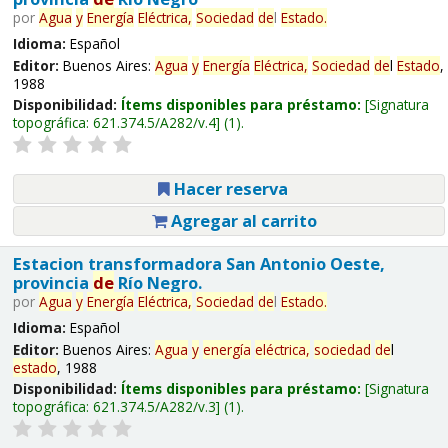
por
Agua
y
Energía
Eléctrica,
Sociedad
de
l
Estado
.
Idioma:
Español
Editor:
Buenos Aires:
Agua
y
Energía
Eléctrica,
Sociedad
de
l
Estado
,
1988
Disponibilidad:
Ítems disponibles para préstamo:
Signatura
topográfica:
621.374.5/A282/v.4
(1).
Hacer reserva
Agregar al carrito
Estacion transformadora San Antonio Oeste,
provincia
de
Río Negro.
por
Agua
y
Energía
Eléctrica,
Sociedad
de
l
Estado
.
Idioma:
Español
Editor:
Buenos Aires:
Agua
y
energía
eléctrica,
sociedad
de
l
estado
, 1988
Disponibilidad:
Ítems disponibles para préstamo:
Signatura
topográfica:
621.374.5/A282/v.3
(1).