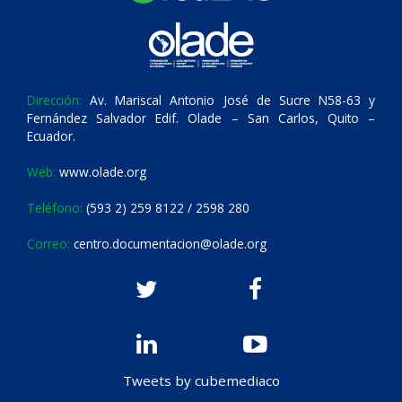
Dirección:
Av. Mariscal Antonio José de Sucre N58-63 y
Fernández Salvador Edif. Olade – San Carlos, Quito –
Ecuador.
Web:
www.olade.org
Teléfono:
(593 2) 259 8122 / 2598 280
Correo:
centro.documentacion@olade.org
Tweets by cubemediaco