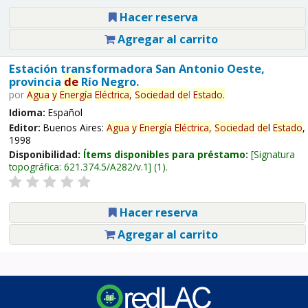
Hacer reserva
Agregar al carrito
Estación transformadora San Antonio Oeste,
provincia
de
Río Negro.
por
Agua
y
Energía
Eléctrica,
Sociedad
de
l
Estado
.
Idioma:
Español
Editor:
Buenos Aires:
Agua
y
Energía
Eléctrica,
Sociedad
de
l
Estado
,
1998
Disponibilidad:
Ítems disponibles para préstamo:
Signatura
topográfica:
621.374.5/A282/v.1
(1).
Hacer reserva
Agregar al carrito