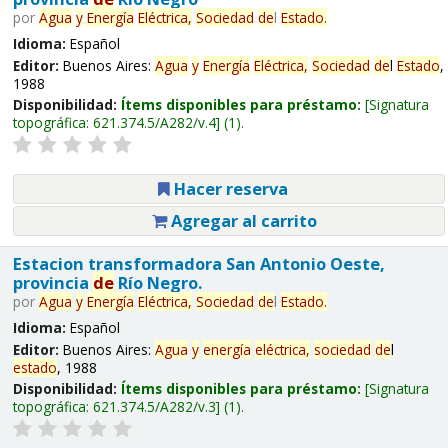
por
Agua
y
Energía
Eléctrica,
Sociedad
de
l
Estado
.
Idioma:
Español
Editor:
Buenos Aires:
Agua
y
Energía
Eléctrica,
Sociedad
de
l
Estado
,
1988
Disponibilidad:
Ítems disponibles para préstamo:
Signatura
topográfica:
621.374.5/A282/v.4
(1).
Hacer reserva
Agregar al carrito
Estacion transformadora San Antonio Oeste,
provincia
de
Río Negro.
por
Agua
y
Energía
Eléctrica,
Sociedad
de
l
Estado
.
Idioma:
Español
Editor:
Buenos Aires:
Agua
y
energía
eléctrica,
sociedad
de
l
estado
, 1988
Disponibilidad:
Ítems disponibles para préstamo:
Signatura
topográfica:
621.374.5/A282/v.3
(1).