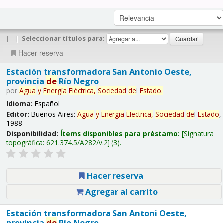
|
|
Seleccionar títulos para:
Hacer reserva
Estación transformadora San Antonio Oeste,
provincia
de
Río Negro
por
Agua
y
Energía
Eléctrica,
Sociedad
de
l
Estado
.
Idioma:
Español
Editor:
Buenos Aires:
Agua
y
Energía
Eléctrica,
Sociedad
de
l
Estado
,
1988
Disponibilidad:
Ítems disponibles para préstamo:
Signatura
topográfica:
621.374.5/A282/v.2
(3).
Hacer reserva
Agregar al carrito
Estación transformadora San Antoni Oeste,
provincia
de
Río Negro