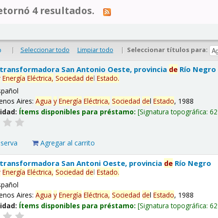
tornó 4 resultados.
|
Seleccionar todo
Limpiar todo
|
Seleccionar títulos para:
o
 transformadora San Antonio Oeste, provincia
de
Río Negro
y
Energía
Eléctrica,
Sociedad
de
l
Estado
.
spañol
enos Aires:
Agua
y
Energía
Eléctrica,
Sociedad
de
l
Estado
, 1988
lidad:
Ítems disponibles para préstamo:
Signatura topográfica:
62
eserva
Agregar al carrito
 transformadora San Antoni Oeste, provincia
de
Río Negro
y
Energía
Eléctrica,
Sociedad
de
l
Estado
.
spañol
enos Aires:
Agua
y
Energía
Eléctrica,
Sociedad
de
l
Estado
, 1988
lidad:
Ítems disponibles para préstamo:
Signatura topográfica:
62