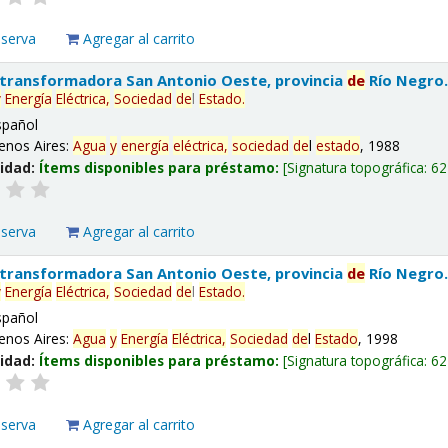
eserva
Agregar al carrito
 transformadora San Antonio Oeste, provincia
de
Río Negro
y
Energía
Eléctrica,
Sociedad
de
l
Estado
.
spañol
enos Aires:
Agua
y
energía
eléctrica,
sociedad
de
l
estado
, 1988
lidad:
Ítems disponibles para préstamo:
Signatura topográfica:
62
eserva
Agregar al carrito
 transformadora San Antonio Oeste, provincia
de
Río Negro
y
Energía
Eléctrica,
Sociedad
de
l
Estado
.
spañol
enos Aires:
Agua
y
Energía
Eléctrica,
Sociedad
de
l
Estado
, 1998
lidad:
Ítems disponibles para préstamo:
Signatura topográfica:
62
eserva
Agregar al carrito