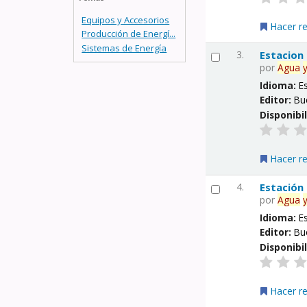
Equipos y Accesorios
Hacer r
Producción de Energí...
Sistemas de Energía
3.
Estacion
por
Agua
Idioma:
E
Editor:
Bu
Disponibi
Hacer r
4.
Estación
por
Agua
Idioma:
E
Editor:
Bu
Disponibi
Hacer r