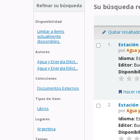
Refinar su búsqueda
Su búsqueda re
Disponibilidad
Limitar a ítems
Quitar resaltad
actualmente
disponibles.
1.
Estación
por
Agua
Autores
Idioma:
E
Agua y Energía Eléct...
Editor:
Bu
Agua y Energía Eléct...
Disponibi
Colecciones
Documentos Externos
Hacer r
Tipos de ítem
2.
Estación
Libros
por
Agua
Idioma:
E
Lugares
Editor:
Bu
Argentina
Disponibi
Temas