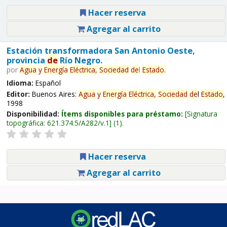
Hacer reserva
Agregar al carrito
Estación transformadora San Antonio Oeste,
provincia
de
Río Negro.
por
Agua
y
Energía
Eléctrica,
Sociedad
de
l
Estado
.
Idioma:
Español
Editor:
Buenos Aires:
Agua
y
Energía
Eléctrica,
Sociedad
de
l
Estado
,
1998
Disponibilidad:
Ítems disponibles para préstamo:
Signatura
topográfica:
621.374.5/A282/v.1
(1).
Hacer reserva
Agregar al carrito