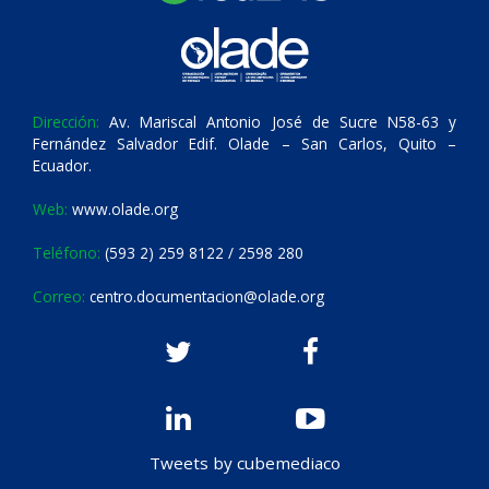
Dirección:
Av. Mariscal Antonio José de Sucre N58-63 y
Fernández Salvador Edif. Olade – San Carlos, Quito –
Ecuador.
Web:
www.olade.org
Teléfono:
(593 2) 259 8122 / 2598 280
Correo:
centro.documentacion@olade.org
Tweets by cubemediaco