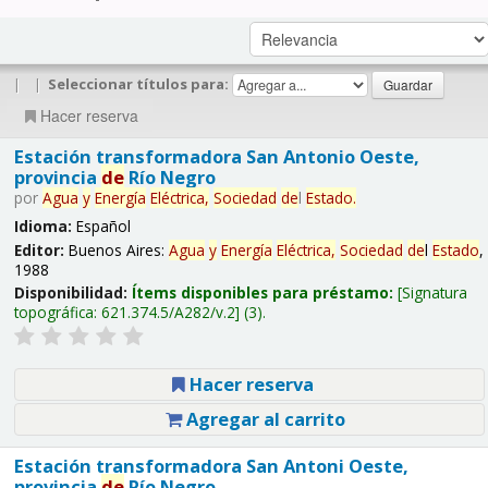
|
|
Seleccionar títulos para:
Hacer reserva
Estación transformadora San Antonio Oeste,
provincia
de
Río Negro
por
Agua
y
Energía
Eléctrica,
Sociedad
de
l
Estado
.
Idioma:
Español
Editor:
Buenos Aires:
Agua
y
Energía
Eléctrica,
Sociedad
de
l
Estado
,
1988
Disponibilidad:
Ítems disponibles para préstamo:
Signatura
topográfica:
621.374.5/A282/v.2
(3).
Hacer reserva
Agregar al carrito
Estación transformadora San Antoni Oeste,
provincia
de
Río Negro