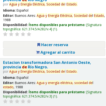
por
Agua
y
Energía
Eléctrica,
Sociedad
de
l
Estado
.
Idioma:
Español
Editor:
Buenos Aires:
Agua
y
Energía
Eléctrica,
Sociedad
de
l
Estado
,
1988
Disponibilidad:
Ítems disponibles para préstamo:
Signatura
topográfica:
621.374.5/A282/v.4
(1).
Hacer reserva
Agregar al carrito
Estacion transformadora San Antonio Oeste,
provincia
de
Río Negro.
por
Agua
y
Energía
Eléctrica,
Sociedad
de
l
Estado
.
Idioma:
Español
Editor:
Buenos Aires:
Agua
y
energía
eléctrica,
sociedad
de
l
estado
, 1988
Disponibilidad:
Ítems disponibles para préstamo:
Signatura
topográfica:
621.374.5/A282/v.3
(1).