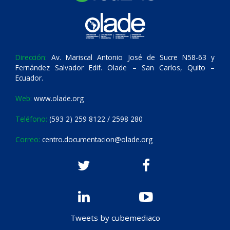
Dirección:
Av. Mariscal Antonio José de Sucre N58-63 y
Fernández Salvador Edif. Olade – San Carlos, Quito –
Ecuador.
Web:
www.olade.org
Teléfono:
(593 2) 259 8122 / 2598 280
Correo:
centro.documentacion@olade.org
Tweets by cubemediaco