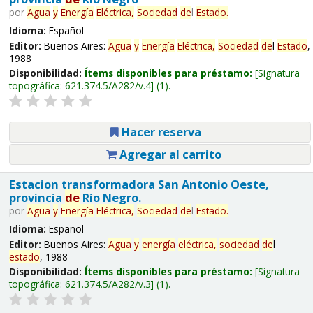
por
Agua
y
Energía
Eléctrica,
Sociedad
de
l
Estado
.
Idioma:
Español
Editor:
Buenos Aires:
Agua
y
Energía
Eléctrica,
Sociedad
de
l
Estado
,
1988
Disponibilidad:
Ítems disponibles para préstamo:
Signatura
topográfica:
621.374.5/A282/v.4
(1).
Hacer reserva
Agregar al carrito
Estacion transformadora San Antonio Oeste,
provincia
de
Río Negro.
por
Agua
y
Energía
Eléctrica,
Sociedad
de
l
Estado
.
Idioma:
Español
Editor:
Buenos Aires:
Agua
y
energía
eléctrica,
sociedad
de
l
estado
, 1988
Disponibilidad:
Ítems disponibles para préstamo:
Signatura
topográfica:
621.374.5/A282/v.3
(1).