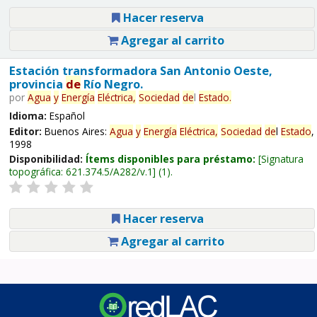
Hacer reserva
Agregar al carrito
Estación transformadora San Antonio Oeste,
provincia
de
Río Negro.
por
Agua
y
Energía
Eléctrica,
Sociedad
de
l
Estado
.
Idioma:
Español
Editor:
Buenos Aires:
Agua
y
Energía
Eléctrica,
Sociedad
de
l
Estado
,
1998
Disponibilidad:
Ítems disponibles para préstamo:
Signatura
topográfica:
621.374.5/A282/v.1
(1).
Hacer reserva
Agregar al carrito