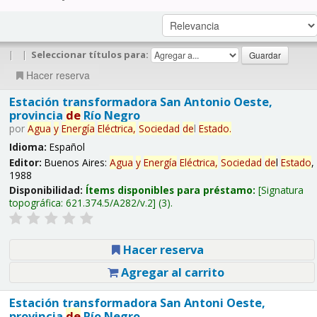
|
|
Seleccionar títulos para:
Hacer reserva
Estación transformadora San Antonio Oeste,
provincia
de
Río Negro
por
Agua
y
Energía
Eléctrica,
Sociedad
de
l
Estado
.
Idioma:
Español
Editor:
Buenos Aires:
Agua
y
Energía
Eléctrica,
Sociedad
de
l
Estado
,
1988
Disponibilidad:
Ítems disponibles para préstamo:
Signatura
topográfica:
621.374.5/A282/v.2
(3).
Hacer reserva
Agregar al carrito
Estación transformadora San Antoni Oeste,
provincia
de
Río Negro