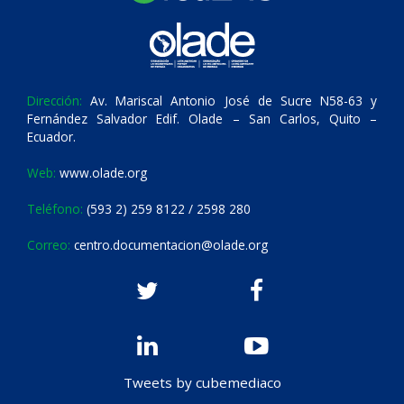
Dirección:
Av. Mariscal Antonio José de Sucre N58-63 y
Fernández Salvador Edif. Olade – San Carlos, Quito –
Ecuador.
Web:
www.olade.org
Teléfono:
(593 2) 259 8122 / 2598 280
Correo:
centro.documentacion@olade.org
Tweets by cubemediaco