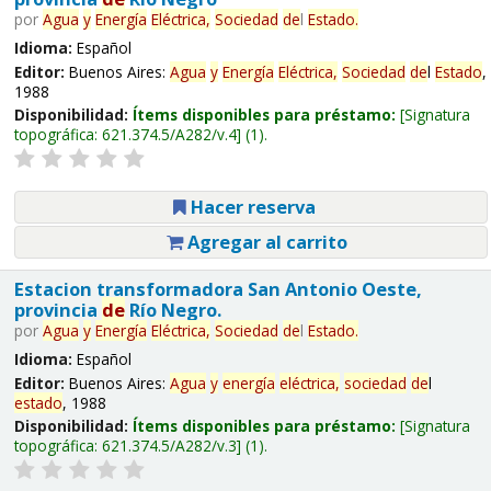
por
Agua
y
Energía
Eléctrica,
Sociedad
de
l
Estado
.
Idioma:
Español
Editor:
Buenos Aires:
Agua
y
Energía
Eléctrica,
Sociedad
de
l
Estado
,
1988
Disponibilidad:
Ítems disponibles para préstamo:
Signatura
topográfica:
621.374.5/A282/v.4
(1).
Hacer reserva
Agregar al carrito
Estacion transformadora San Antonio Oeste,
provincia
de
Río Negro.
por
Agua
y
Energía
Eléctrica,
Sociedad
de
l
Estado
.
Idioma:
Español
Editor:
Buenos Aires:
Agua
y
energía
eléctrica,
sociedad
de
l
estado
, 1988
Disponibilidad:
Ítems disponibles para préstamo:
Signatura
topográfica:
621.374.5/A282/v.3
(1).