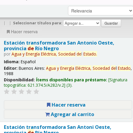
|
|
Seleccionar títulos para:
Hacer reserva
Estación transformadora San Antonio Oeste,
provincia
de
Río Negro
por
Agua
y
Energía
Eléctrica,
Sociedad
de
l
Estado
.
Idioma:
Español
Editor:
Buenos Aires:
Agua
y
Energía
Eléctrica,
Sociedad
de
l
Estado
,
1988
Disponibilidad:
Ítems disponibles para préstamo:
Signatura
topográfica:
621.374.5/A282/v.2
(3).
Hacer reserva
Agregar al carrito
Estación transformadora San Antoni Oeste,
provincia
de
Río Negro