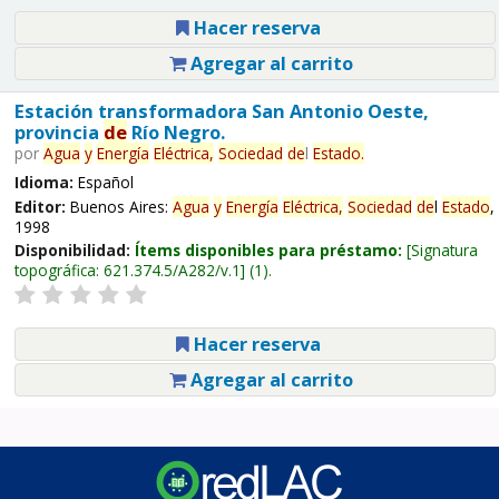
Hacer reserva
Agregar al carrito
Estación transformadora San Antonio Oeste,
provincia
de
Río Negro.
por
Agua
y
Energía
Eléctrica,
Sociedad
de
l
Estado
.
Idioma:
Español
Editor:
Buenos Aires:
Agua
y
Energía
Eléctrica,
Sociedad
de
l
Estado
,
1998
Disponibilidad:
Ítems disponibles para préstamo:
Signatura
topográfica:
621.374.5/A282/v.1
(1).
Hacer reserva
Agregar al carrito