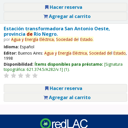
Hacer reserva
Agregar al carrito
Estación transformadora San Antonio Oeste,
provincia
de
Río Negro.
por
Agua
y
Energía
Eléctrica,
Sociedad
de
l
Estado
.
Idioma:
Español
Editor:
Buenos Aires:
Agua
y
Energía
Eléctrica,
Sociedad
de
l
Estado
,
1998
Disponibilidad:
Ítems disponibles para préstamo:
Signatura
topográfica:
621.374.5/A282/v.1
(1).
Hacer reserva
Agregar al carrito