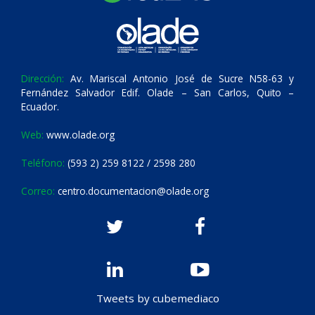
Dirección:
Av. Mariscal Antonio José de Sucre N58-63 y
Fernández Salvador Edif. Olade – San Carlos, Quito –
Ecuador.
Web:
www.olade.org
Teléfono:
(593 2) 259 8122 / 2598 280
Correo:
centro.documentacion@olade.org
Tweets by cubemediaco