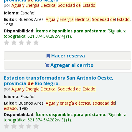
por
Agua
y
Energía
Eléctrica,
Sociedad
de
l
Estado
.
Idioma:
Español
Editor:
Buenos Aires:
Agua
y
Energía
Eléctrica,
Sociedad
de
l
Estado
,
1988
Disponibilidad:
Ítems disponibles para préstamo:
Signatura
topográfica:
621.374.5/A282/v.4
(1).
Hacer reserva
Agregar al carrito
Estacion transformadora San Antonio Oeste,
provincia
de
Río Negro.
por
Agua
y
Energía
Eléctrica,
Sociedad
de
l
Estado
.
Idioma:
Español
Editor:
Buenos Aires:
Agua
y
energía
eléctrica,
sociedad
de
l
estado
, 1988
Disponibilidad:
Ítems disponibles para préstamo:
Signatura
topográfica:
621.374.5/A282/v.3
(1).