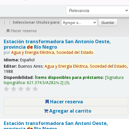
|
|
Seleccionar títulos para:
Hacer reserva
Estación transformadora San Antonio Oeste,
provincia
de
Río Negro
por
Agua
y
Energía
Eléctrica,
Sociedad
de
l
Estado
.
Idioma:
Español
Editor:
Buenos Aires:
Agua
y
Energía
Eléctrica,
Sociedad
de
l
Estado
,
1988
Disponibilidad:
Ítems disponibles para préstamo:
Signatura
topográfica:
621.374.5/A282/v.2
(3).
Hacer reserva
Agregar al carrito
Estación transformadora San Antoni Oeste,
provincia
de
Río Negro