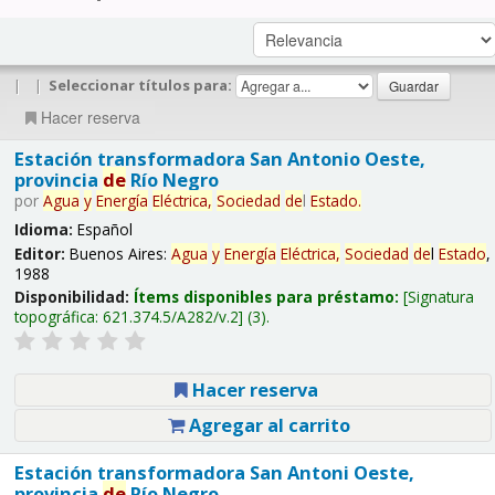
|
|
Seleccionar títulos para:
Hacer reserva
Estación transformadora San Antonio Oeste,
provincia
de
Río Negro
por
Agua
y
Energía
Eléctrica,
Sociedad
de
l
Estado
.
Idioma:
Español
Editor:
Buenos Aires:
Agua
y
Energía
Eléctrica,
Sociedad
de
l
Estado
,
1988
Disponibilidad:
Ítems disponibles para préstamo:
Signatura
topográfica:
621.374.5/A282/v.2
(3).
Hacer reserva
Agregar al carrito
Estación transformadora San Antoni Oeste,
provincia
de
Río Negro