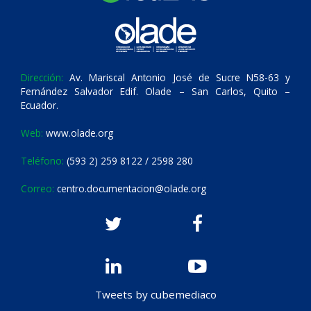
Dirección:
Av. Mariscal Antonio José de Sucre N58-63 y
Fernández Salvador Edif. Olade – San Carlos, Quito –
Ecuador.
Web:
www.olade.org
Teléfono:
(593 2) 259 8122 / 2598 280
Correo:
centro.documentacion@olade.org
Tweets by cubemediaco