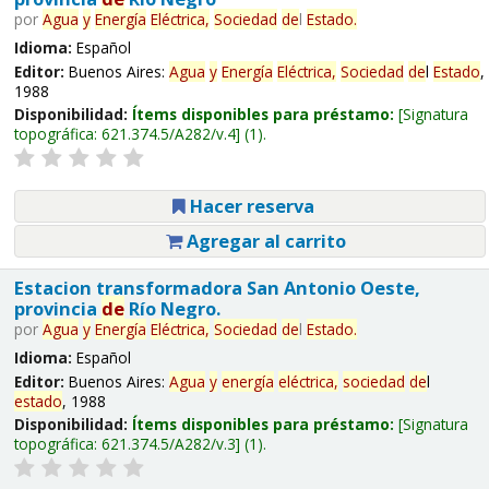
por
Agua
y
Energía
Eléctrica,
Sociedad
de
l
Estado
.
Idioma:
Español
Editor:
Buenos Aires:
Agua
y
Energía
Eléctrica,
Sociedad
de
l
Estado
,
1988
Disponibilidad:
Ítems disponibles para préstamo:
Signatura
topográfica:
621.374.5/A282/v.4
(1).
Hacer reserva
Agregar al carrito
Estacion transformadora San Antonio Oeste,
provincia
de
Río Negro.
por
Agua
y
Energía
Eléctrica,
Sociedad
de
l
Estado
.
Idioma:
Español
Editor:
Buenos Aires:
Agua
y
energía
eléctrica,
sociedad
de
l
estado
, 1988
Disponibilidad:
Ítems disponibles para préstamo:
Signatura
topográfica:
621.374.5/A282/v.3
(1).