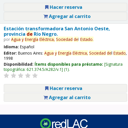
Hacer reserva
Agregar al carrito
Estación transformadora San Antonio Oeste,
provincia
de
Río Negro.
por
Agua
y
Energía
Eléctrica,
Sociedad
de
l
Estado
.
Idioma:
Español
Editor:
Buenos Aires:
Agua
y
Energía
Eléctrica,
Sociedad
de
l
Estado
,
1998
Disponibilidad:
Ítems disponibles para préstamo:
Signatura
topográfica:
621.374.5/A282/v.1
(1).
Hacer reserva
Agregar al carrito