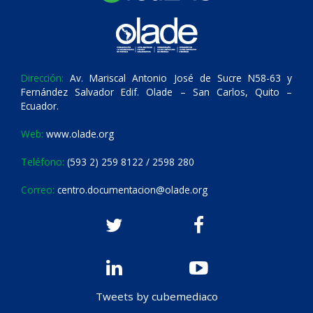
Dirección:
Av. Mariscal Antonio José de Sucre N58-63 y
Fernández Salvador Edif. Olade – San Carlos, Quito –
Ecuador.
Web:
www.olade.org
Teléfono:
(593 2) 259 8122 / 2598 280
Correo:
centro.documentacion@olade.org
Tweets by cubemediaco