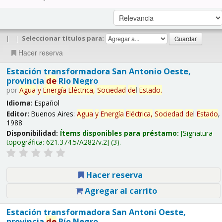
|
|
Seleccionar títulos para:
Hacer reserva
Estación transformadora San Antonio Oeste,
provincia
de
Río Negro
por
Agua
y
Energía
Eléctrica,
Sociedad
de
l
Estado
.
Idioma:
Español
Editor:
Buenos Aires:
Agua
y
Energía
Eléctrica,
Sociedad
de
l
Estado
,
1988
Disponibilidad:
Ítems disponibles para préstamo:
Signatura
topográfica:
621.374.5/A282/v.2
(3).
Hacer reserva
Agregar al carrito
Estación transformadora San Antoni Oeste,
provincia
de
Río Negro