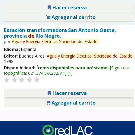
Hacer reserva
Agregar al carrito
Estación transformadora San Antonio Oeste,
provincia
de
Río Negro.
por
Agua
y
Energía
Eléctrica,
Sociedad
de
l
Estado
.
Idioma:
Español
Editor:
Buenos Aires:
Agua
y
Energía
Eléctrica,
Sociedad
de
l
Estado
,
1998
Disponibilidad:
Ítems disponibles para préstamo:
Signatura
topográfica:
621.374.5/A282/v.1
(1).
Hacer reserva
Agregar al carrito