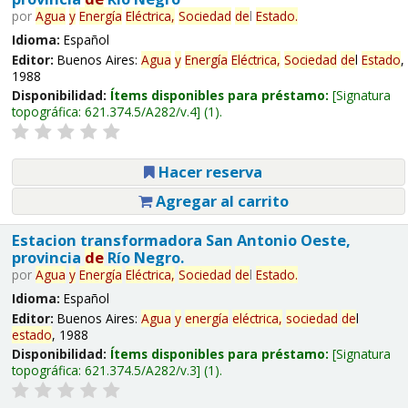
por
Agua
y
Energía
Eléctrica,
Sociedad
de
l
Estado
.
Idioma:
Español
Editor:
Buenos Aires:
Agua
y
Energía
Eléctrica,
Sociedad
de
l
Estado
,
1988
Disponibilidad:
Ítems disponibles para préstamo:
Signatura
topográfica:
621.374.5/A282/v.4
(1).
Hacer reserva
Agregar al carrito
Estacion transformadora San Antonio Oeste,
provincia
de
Río Negro.
por
Agua
y
Energía
Eléctrica,
Sociedad
de
l
Estado
.
Idioma:
Español
Editor:
Buenos Aires:
Agua
y
energía
eléctrica,
sociedad
de
l
estado
, 1988
Disponibilidad:
Ítems disponibles para préstamo:
Signatura
topográfica:
621.374.5/A282/v.3
(1).