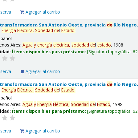
eserva
Agregar al carrito
 transformadora San Antonio Oeste, provincia
de
Río Negro
y
Energía
Eléctrica,
Sociedad
de
l
Estado
.
spañol
enos Aires:
Agua
y
energía
eléctrica,
sociedad
de
l
estado
, 1988
lidad:
Ítems disponibles para préstamo:
Signatura topográfica:
62
eserva
Agregar al carrito
 transformadora San Antonio Oeste, provincia
de
Río Negro
y
Energía
Eléctrica,
Sociedad
de
l
Estado
.
spañol
enos Aires:
Agua
y
Energía
Eléctrica,
Sociedad
de
l
Estado
, 1998
lidad:
Ítems disponibles para préstamo:
Signatura topográfica:
62
eserva
Agregar al carrito