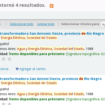
tornó 4 resultados.
|
Seleccionar todo
Limpiar todo
|
Seleccionar títulos para:
o
 transformadora San Antonio Oeste, provincia
de
Río Negro
y
Energía
Eléctrica,
Sociedad
de
l
Estado
.
spañol
enos Aires:
Agua
y
Energía
Eléctrica,
Sociedad
de
l
Estado
, 1988
lidad:
Ítems disponibles para préstamo:
Signatura topográfica:
62
eserva
Agregar al carrito
 transformadora San Antoni Oeste, provincia
de
Río Negro
y
Energía
Eléctrica,
Sociedad
de
l
Estado
.
spañol
enos Aires:
Agua
y
Energía
Eléctrica,
Sociedad
de
l
Estado
, 1988
lidad:
Ítems disponibles para préstamo:
Signatura topográfica:
62