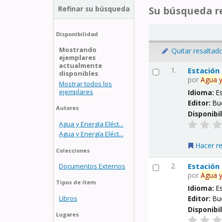
Refinar su búsqueda
Su búsqueda re
Disponibilidad
Mostrando
Quitar resaltad
ejemplares
actualmente
1.
Estación
disponibles
por
Agua
Mostrar todos los
ejemplares
Idioma:
E
Editor:
Bu
Autores
Disponibi
Agua y Energía Eléct...
Agua y Energía Eléct...
Hacer r
Colecciones
2.
Estación
Documentos Externos
por
Agua
Tipos de ítem
Idioma:
E
Libros
Editor:
Bu
Disponibi
Lugares