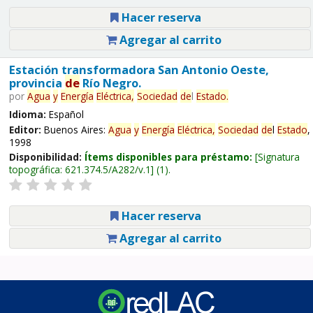
Hacer reserva
Agregar al carrito
Estación transformadora San Antonio Oeste,
provincia
de
Río Negro.
por
Agua
y
Energía
Eléctrica,
Sociedad
de
l
Estado
.
Idioma:
Español
Editor:
Buenos Aires:
Agua
y
Energía
Eléctrica,
Sociedad
de
l
Estado
,
1998
Disponibilidad:
Ítems disponibles para préstamo:
Signatura
topográfica:
621.374.5/A282/v.1
(1).
Hacer reserva
Agregar al carrito