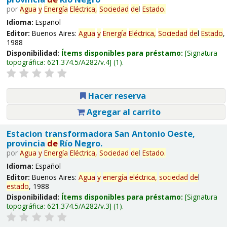
por
Agua
y
Energía
Eléctrica,
Sociedad
de
l
Estado
.
Idioma:
Español
Editor:
Buenos Aires:
Agua
y
Energía
Eléctrica,
Sociedad
de
l
Estado
,
1988
Disponibilidad:
Ítems disponibles para préstamo:
Signatura
topográfica:
621.374.5/A282/v.4
(1).
Hacer reserva
Agregar al carrito
Estacion transformadora San Antonio Oeste,
provincia
de
Río Negro.
por
Agua
y
Energía
Eléctrica,
Sociedad
de
l
Estado
.
Idioma:
Español
Editor:
Buenos Aires:
Agua
y
energía
eléctrica,
sociedad
de
l
estado
, 1988
Disponibilidad:
Ítems disponibles para préstamo:
Signatura
topográfica:
621.374.5/A282/v.3
(1).