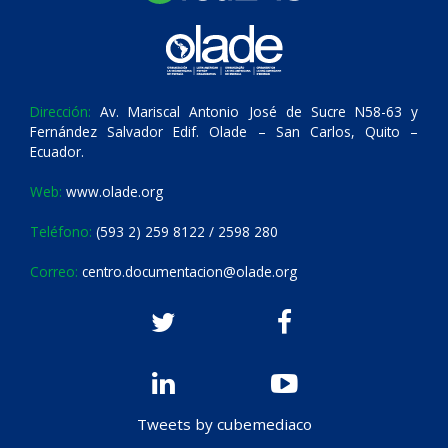
Dirección:
Av. Mariscal Antonio José de Sucre N58-63 y
Fernández Salvador Edif. Olade – San Carlos, Quito –
Ecuador.
Web:
www.olade.org
Teléfono:
(593 2) 259 8122 / 2598 280
Correo:
centro.documentacion@olade.org
Tweets by cubemediaco