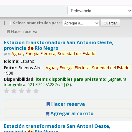
|
|
Seleccionar títulos para:
Hacer reserva
Estación transformadora San Antonio Oeste,
provincia
de
Río Negro
por
Agua
y
Energía
Eléctrica,
Sociedad
de
l
Estado
.
Idioma:
Español
Editor:
Buenos Aires:
Agua
y
Energía
Eléctrica,
Sociedad
de
l
Estado
,
1988
Disponibilidad:
Ítems disponibles para préstamo:
Signatura
topográfica:
621.374.5/A282/v.2
(3).
Hacer reserva
Agregar al carrito
Estación transformadora San Antoni Oeste,
provincia
de
Río Negro