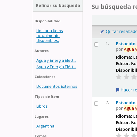
Refinar su búsqueda
Su búsqueda re
Disponibilidad
Limitar a ítems
Quitar resaltad
actualmente
disponibles.
1.
Estación
por
Agua
Autores
Idioma:
E
Agua y Energía Eléct...
Editor:
Bu
Agua y Energía Eléct...
Disponibi
Colecciones
Documentos Externos
Hacer r
Tipos de ítem
2.
Estación
Libros
por
Agua
Idioma:
E
Lugares
Editor:
Bu
Argentina
Disponibi
Temas