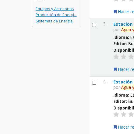
Equipos y Accesorios
Hacer r
Producción de Energí...
Sistemas de Energía
3.
Estacion
por
Agua
Idioma:
E
Editor:
Bu
Disponibi
Hacer r
4.
Estación
por
Agua
Idioma:
E
Editor:
Bu
Disponibi
Hacer r