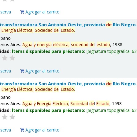
eserva
Agregar al carrito
 transformadora San Antonio Oeste, provincia
de
Río Negro
y
Energía
Eléctrica,
Sociedad
de
l
Estado
.
spañol
enos Aires:
Agua
y
energía
eléctrica,
sociedad
de
l
estado
, 1988
lidad:
Ítems disponibles para préstamo:
Signatura topográfica:
62
eserva
Agregar al carrito
 transformadora San Antonio Oeste, provincia
de
Río Negro
y
Energía
Eléctrica,
Sociedad
de
l
Estado
.
spañol
enos Aires:
Agua
y
Energía
Eléctrica,
Sociedad
de
l
Estado
, 1998
lidad:
Ítems disponibles para préstamo:
Signatura topográfica:
62
eserva
Agregar al carrito