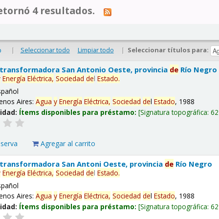
tornó 4 resultados.
|
Seleccionar todo
Limpiar todo
|
Seleccionar títulos para:
o
 transformadora San Antonio Oeste, provincia
de
Río Negro
y
Energía
Eléctrica,
Sociedad
de
l
Estado
.
spañol
enos Aires:
Agua
y
Energía
Eléctrica,
Sociedad
de
l
Estado
, 1988
lidad:
Ítems disponibles para préstamo:
Signatura topográfica:
62
eserva
Agregar al carrito
 transformadora San Antoni Oeste, provincia
de
Río Negro
y
Energía
Eléctrica,
Sociedad
de
l
Estado
.
spañol
enos Aires:
Agua
y
Energía
Eléctrica,
Sociedad
de
l
Estado
, 1988
lidad:
Ítems disponibles para préstamo:
Signatura topográfica:
62