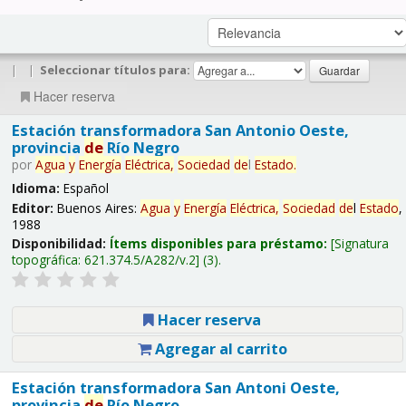
|
|
Seleccionar títulos para:
Hacer reserva
Estación transformadora San Antonio Oeste,
provincia
de
Río Negro
por
Agua
y
Energía
Eléctrica,
Sociedad
de
l
Estado
.
Idioma:
Español
Editor:
Buenos Aires:
Agua
y
Energía
Eléctrica,
Sociedad
de
l
Estado
,
1988
Disponibilidad:
Ítems disponibles para préstamo:
Signatura
topográfica:
621.374.5/A282/v.2
(3).
Hacer reserva
Agregar al carrito
Estación transformadora San Antoni Oeste,
provincia
de
Río Negro