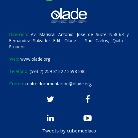
Dirección:
Av. Mariscal Antonio José de Sucre N58-63 y
Fernández Salvador Edif. Olade – San Carlos, Quito –
Ecuador.
Web:
www.olade.org
Teléfono:
(593 2) 259 8122 / 2598 280
Correo:
centro.documentacion@olade.org
Tweets by cubemediaco