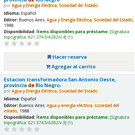
por
Agua
y
Energía
Eléctrica,
Sociedad
de
l
Estado
.
Idioma:
Español
Editor:
Buenos Aires:
Agua
y
Energía
Eléctrica,
Sociedad
de
l
Estado
,
1988
Disponibilidad:
Ítems disponibles para préstamo:
Signatura
topográfica:
621.374.5/A282/v.4
(1).
Hacer reserva
Agregar al carrito
Estacion transformadora San Antonio Oeste,
provincia
de
Río Negro.
por
Agua
y
Energía
Eléctrica,
Sociedad
de
l
Estado
.
Idioma:
Español
Editor:
Buenos Aires:
Agua
y
energía
eléctrica,
sociedad
de
l
estado
, 1988
Disponibilidad:
Ítems disponibles para préstamo:
Signatura
topográfica:
621.374.5/A282/v.3
(1).