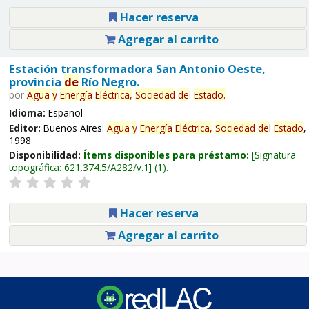
Hacer reserva
Agregar al carrito
Estación transformadora San Antonio Oeste,
provincia
de
Río Negro.
por
Agua
y
Energía
Eléctrica,
Sociedad
de
l
Estado
.
Idioma:
Español
Editor:
Buenos Aires:
Agua
y
Energía
Eléctrica,
Sociedad
de
l
Estado
,
1998
Disponibilidad:
Ítems disponibles para préstamo:
Signatura
topográfica:
621.374.5/A282/v.1
(1).
Hacer reserva
Agregar al carrito