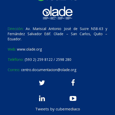
Dirección:
Av. Mariscal Antonio José de Sucre N58-63 y
Fernández Salvador Edif. Olade – San Carlos, Quito –
Ecuador.
Web:
www.olade.org
Teléfono:
(593 2) 259 8122 / 2598 280
Correo:
centro.documentacion@olade.org
Tweets by cubemediaco