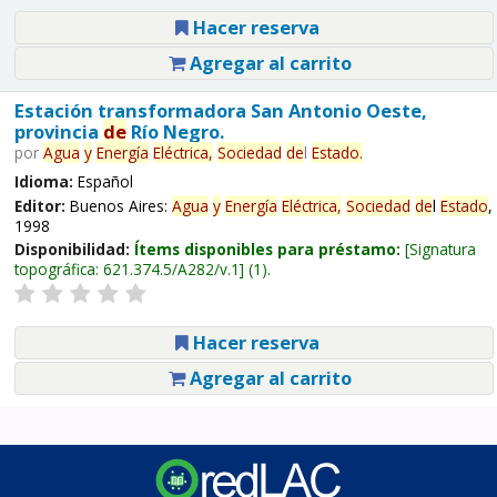
Hacer reserva
Agregar al carrito
Estación transformadora San Antonio Oeste,
provincia
de
Río Negro.
por
Agua
y
Energía
Eléctrica,
Sociedad
de
l
Estado
.
Idioma:
Español
Editor:
Buenos Aires:
Agua
y
Energía
Eléctrica,
Sociedad
de
l
Estado
,
1998
Disponibilidad:
Ítems disponibles para préstamo:
Signatura
topográfica:
621.374.5/A282/v.1
(1).
Hacer reserva
Agregar al carrito