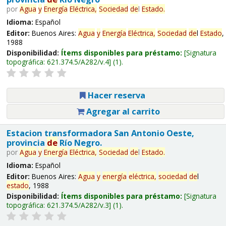
por
Agua
y
Energía
Eléctrica,
Sociedad
de
l
Estado
.
Idioma:
Español
Editor:
Buenos Aires:
Agua
y
Energía
Eléctrica,
Sociedad
de
l
Estado
,
1988
Disponibilidad:
Ítems disponibles para préstamo:
Signatura
topográfica:
621.374.5/A282/v.4
(1).
Hacer reserva
Agregar al carrito
Estacion transformadora San Antonio Oeste,
provincia
de
Río Negro.
por
Agua
y
Energía
Eléctrica,
Sociedad
de
l
Estado
.
Idioma:
Español
Editor:
Buenos Aires:
Agua
y
energía
eléctrica,
sociedad
de
l
estado
, 1988
Disponibilidad:
Ítems disponibles para préstamo:
Signatura
topográfica:
621.374.5/A282/v.3
(1).