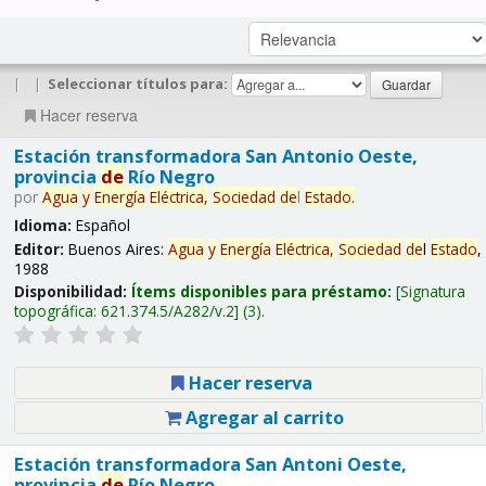
|
|
Seleccionar títulos para:
Hacer reserva
Estación transformadora San Antonio Oeste,
provincia
de
Río Negro
por
Agua
y
Energía
Eléctrica,
Sociedad
de
l
Estado
.
Idioma:
Español
Editor:
Buenos Aires:
Agua
y
Energía
Eléctrica,
Sociedad
de
l
Estado
,
1988
Disponibilidad:
Ítems disponibles para préstamo:
Signatura
topográfica:
621.374.5/A282/v.2
(3).
Hacer reserva
Agregar al carrito
Estación transformadora San Antoni Oeste,
provincia
de
Río Negro