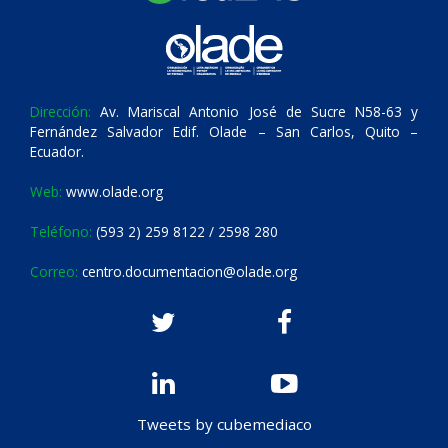
Dirección:
Av. Mariscal Antonio José de Sucre N58-63 y
Fernández Salvador Edif. Olade – San Carlos, Quito –
Ecuador.
Web:
www.olade.org
Teléfono:
(593 2) 259 8122 / 2598 280
Correo:
centro.documentacion@olade.org
Tweets by cubemediaco