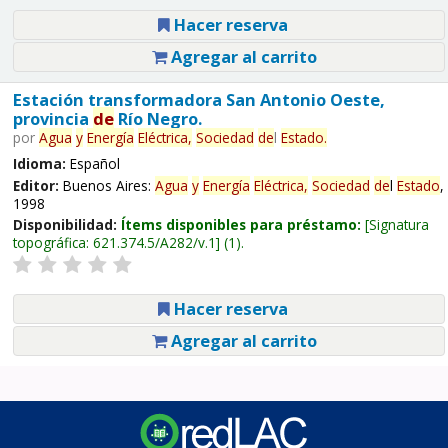
Hacer reserva
Agregar al carrito
Estación transformadora San Antonio Oeste,
provincia
de
Río Negro.
por
Agua
y
Energía
Eléctrica,
Sociedad
de
l
Estado
.
Idioma:
Español
Editor:
Buenos Aires:
Agua
y
Energía
Eléctrica,
Sociedad
de
l
Estado
,
1998
Disponibilidad:
Ítems disponibles para préstamo:
Signatura
topográfica:
621.374.5/A282/v.1
(1).
Hacer reserva
Agregar al carrito