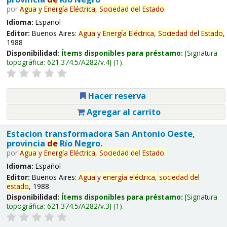
por
Agua
y
Energía
Eléctrica,
Sociedad
de
l
Estado
.
Idioma:
Español
Editor:
Buenos Aires:
Agua
y
Energía
Eléctrica,
Sociedad
de
l
Estado
,
1988
Disponibilidad:
Ítems disponibles para préstamo:
Signatura
topográfica:
621.374.5/A282/v.4
(1).
Hacer reserva
Agregar al carrito
Estacion transformadora San Antonio Oeste,
provincia
de
Río Negro.
por
Agua
y
Energía
Eléctrica,
Sociedad
de
l
Estado
.
Idioma:
Español
Editor:
Buenos Aires:
Agua
y
energía
eléctrica,
sociedad
de
l
estado
, 1988
Disponibilidad:
Ítems disponibles para préstamo:
Signatura
topográfica:
621.374.5/A282/v.3
(1).