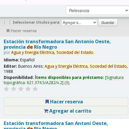
|
|
Seleccionar títulos para:
Hacer reserva
Estación transformadora San Antonio Oeste,
provincia
de
Río Negro
por
Agua
y
Energía
Eléctrica,
Sociedad
de
l
Estado
.
Idioma:
Español
Editor:
Buenos Aires:
Agua
y
Energía
Eléctrica,
Sociedad
de
l
Estado
,
1988
Disponibilidad:
Ítems disponibles para préstamo:
Signatura
topográfica:
621.374.5/A282/v.2
(3).
Hacer reserva
Agregar al carrito
Estación transformadora San Antoni Oeste,
provincia
de
Río Negro