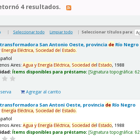
tornó 4 resultados.
|
Seleccionar todo
Limpiar todo
|
Seleccionar títulos para:
o
 transformadora San Antonio Oeste, provincia
de
Río Negro
y
Energía
Eléctrica,
Sociedad
de
l
Estado
.
spañol
enos Aires:
Agua
y
Energía
Eléctrica,
Sociedad
de
l
Estado
, 1988
lidad:
Ítems disponibles para préstamo:
Signatura topográfica:
62
eserva
Agregar al carrito
 transformadora San Antoni Oeste, provincia
de
Río Negro
y
Energía
Eléctrica,
Sociedad
de
l
Estado
.
spañol
enos Aires:
Agua
y
Energía
Eléctrica,
Sociedad
de
l
Estado
, 1988
lidad:
Ítems disponibles para préstamo:
Signatura topográfica:
62