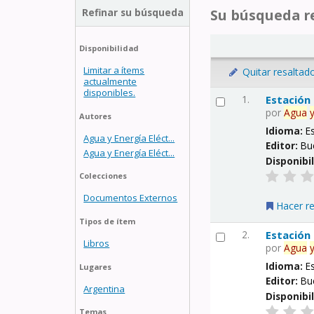
Refinar su búsqueda
Su búsqueda re
Disponibilidad
Limitar a ítems
Quitar resaltad
actualmente
disponibles.
1.
Estación
por
Agua
Autores
Idioma:
E
Agua y Energía Eléct...
Editor:
Bu
Agua y Energía Eléct...
Disponibi
Colecciones
Documentos Externos
Hacer r
Tipos de ítem
2.
Estación
Libros
por
Agua
Idioma:
E
Lugares
Editor:
Bu
Argentina
Disponibi
Temas