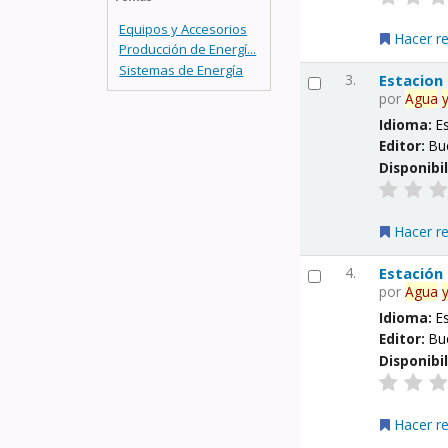
Equipos y Accesorios
Hacer r
Producción de Energí...
Sistemas de Energía
3.
Estacion
por
Agua
Idioma:
E
Editor:
Bu
Disponibi
Hacer r
4.
Estación
por
Agua
Idioma:
E
Editor:
Bu
Disponibi
Hacer r