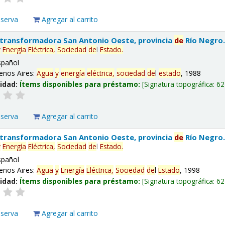
eserva
Agregar al carrito
 transformadora San Antonio Oeste, provincia
de
Río Negro
y
Energía
Eléctrica,
Sociedad
de
l
Estado
.
spañol
enos Aires:
Agua
y
energía
eléctrica,
sociedad
de
l
estado
, 1988
lidad:
Ítems disponibles para préstamo:
Signatura topográfica:
62
eserva
Agregar al carrito
 transformadora San Antonio Oeste, provincia
de
Río Negro
y
Energía
Eléctrica,
Sociedad
de
l
Estado
.
spañol
enos Aires:
Agua
y
Energía
Eléctrica,
Sociedad
de
l
Estado
, 1998
lidad:
Ítems disponibles para préstamo:
Signatura topográfica:
62
eserva
Agregar al carrito