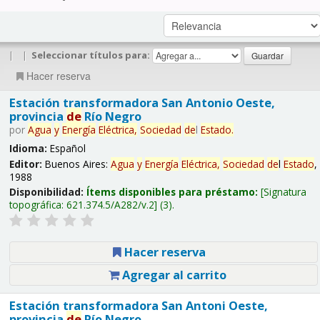
|
|
Seleccionar títulos para:
Hacer reserva
Estación transformadora San Antonio Oeste,
provincia
de
Río Negro
por
Agua
y
Energía
Eléctrica,
Sociedad
de
l
Estado
.
Idioma:
Español
Editor:
Buenos Aires:
Agua
y
Energía
Eléctrica,
Sociedad
de
l
Estado
,
1988
Disponibilidad:
Ítems disponibles para préstamo:
Signatura
topográfica:
621.374.5/A282/v.2
(3).
Hacer reserva
Agregar al carrito
Estación transformadora San Antoni Oeste,
provincia
de
Río Negro