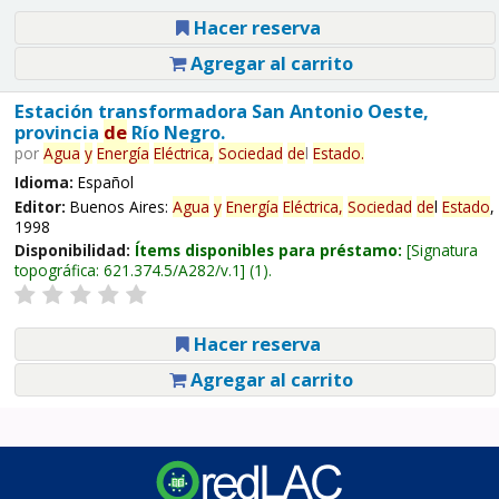
Hacer reserva
Agregar al carrito
Estación transformadora San Antonio Oeste,
provincia
de
Río Negro.
por
Agua
y
Energía
Eléctrica,
Sociedad
de
l
Estado
.
Idioma:
Español
Editor:
Buenos Aires:
Agua
y
Energía
Eléctrica,
Sociedad
de
l
Estado
,
1998
Disponibilidad:
Ítems disponibles para préstamo:
Signatura
topográfica:
621.374.5/A282/v.1
(1).
Hacer reserva
Agregar al carrito