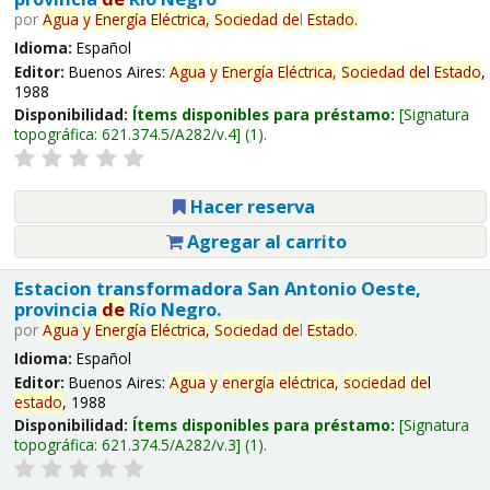
por
Agua
y
Energía
Eléctrica,
Sociedad
de
l
Estado
.
Idioma:
Español
Editor:
Buenos Aires:
Agua
y
Energía
Eléctrica,
Sociedad
de
l
Estado
,
1988
Disponibilidad:
Ítems disponibles para préstamo:
Signatura
topográfica:
621.374.5/A282/v.4
(1).
Hacer reserva
Agregar al carrito
Estacion transformadora San Antonio Oeste,
provincia
de
Río Negro.
por
Agua
y
Energía
Eléctrica,
Sociedad
de
l
Estado
.
Idioma:
Español
Editor:
Buenos Aires:
Agua
y
energía
eléctrica,
sociedad
de
l
estado
, 1988
Disponibilidad:
Ítems disponibles para préstamo:
Signatura
topográfica:
621.374.5/A282/v.3
(1).