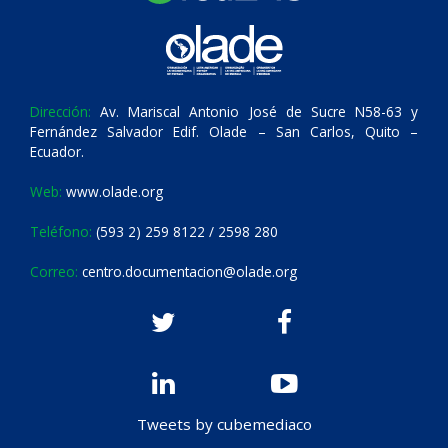
Dirección:
Av. Mariscal Antonio José de Sucre N58-63 y
Fernández Salvador Edif. Olade – San Carlos, Quito –
Ecuador.
Web:
www.olade.org
Teléfono:
(593 2) 259 8122 / 2598 280
Correo:
centro.documentacion@olade.org
Tweets by cubemediaco