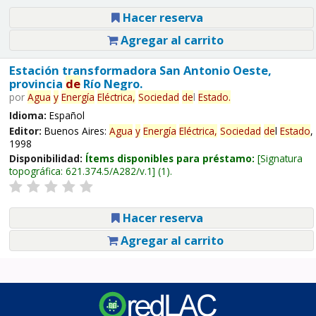
Hacer reserva
Agregar al carrito
Estación transformadora San Antonio Oeste,
provincia
de
Río Negro.
por
Agua
y
Energía
Eléctrica,
Sociedad
de
l
Estado
.
Idioma:
Español
Editor:
Buenos Aires:
Agua
y
Energía
Eléctrica,
Sociedad
de
l
Estado
,
1998
Disponibilidad:
Ítems disponibles para préstamo:
Signatura
topográfica:
621.374.5/A282/v.1
(1).
Hacer reserva
Agregar al carrito