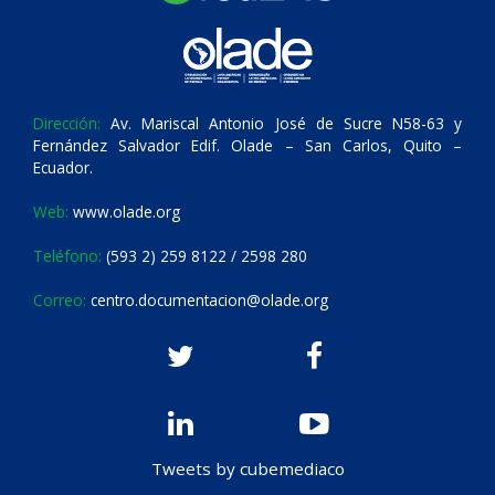
Dirección:
Av. Mariscal Antonio José de Sucre N58-63 y
Fernández Salvador Edif. Olade – San Carlos, Quito –
Ecuador.
Web:
www.olade.org
Teléfono:
(593 2) 259 8122 / 2598 280
Correo:
centro.documentacion@olade.org
Tweets by cubemediaco