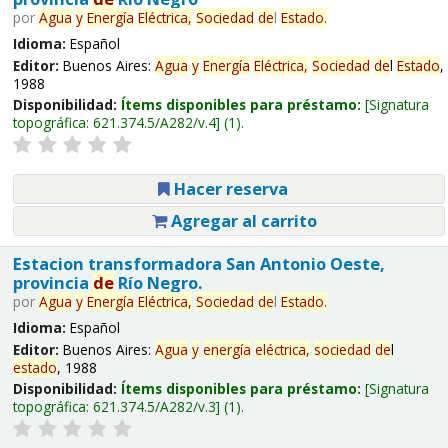
por
Agua
y
Energía
Eléctrica,
Sociedad
de
l
Estado
.
Idioma:
Español
Editor:
Buenos Aires:
Agua
y
Energía
Eléctrica,
Sociedad
de
l
Estado
,
1988
Disponibilidad:
Ítems disponibles para préstamo:
Signatura
topográfica:
621.374.5/A282/v.4
(1).
Hacer reserva
Agregar al carrito
Estacion transformadora San Antonio Oeste,
provincia
de
Río Negro.
por
Agua
y
Energía
Eléctrica,
Sociedad
de
l
Estado
.
Idioma:
Español
Editor:
Buenos Aires:
Agua
y
energía
eléctrica,
sociedad
de
l
estado
, 1988
Disponibilidad:
Ítems disponibles para préstamo:
Signatura
topográfica:
621.374.5/A282/v.3
(1).