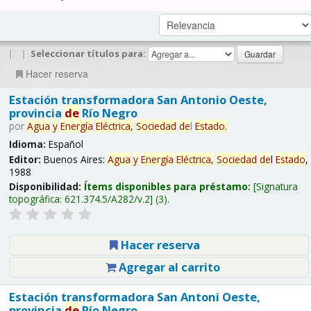
|
|
Seleccionar títulos para:
Hacer reserva
Estación transformadora San Antonio Oeste,
provincia
de
Río Negro
por
Agua
y
Energía
Eléctrica,
Sociedad
de
l
Estado
.
Idioma:
Español
Editor:
Buenos Aires:
Agua
y
Energía
Eléctrica,
Sociedad
de
l
Estado
,
1988
Disponibilidad:
Ítems disponibles para préstamo:
Signatura
topográfica:
621.374.5/A282/v.2
(3).
Hacer reserva
Agregar al carrito
Estación transformadora San Antoni Oeste,
provincia
de
Río Negro