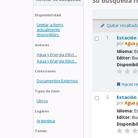
Su búsqueda re
Disponibilidad
Limitar a ítems
Quitar resaltad
actualmente
disponibles.
1.
Estación
por
Agua
Autores
Idioma:
E
Agua y Energía Eléct...
Editor:
Bu
Agua y Energía Eléct...
Disponibi
Colecciones
Documentos Externos
Hacer r
Tipos de ítem
2.
Estación
Libros
por
Agua
Idioma:
E
Lugares
Editor:
Bu
Argentina
Disponibi
Temas