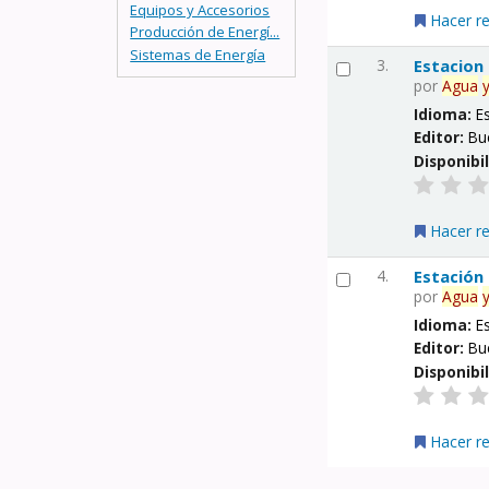
Equipos y Accesorios
Hacer r
Producción de Energí...
Sistemas de Energía
3.
Estacion
por
Agua
Idioma:
E
Editor:
Bu
Disponibi
Hacer r
4.
Estación
por
Agua
Idioma:
E
Editor:
Bu
Disponibi
Hacer r