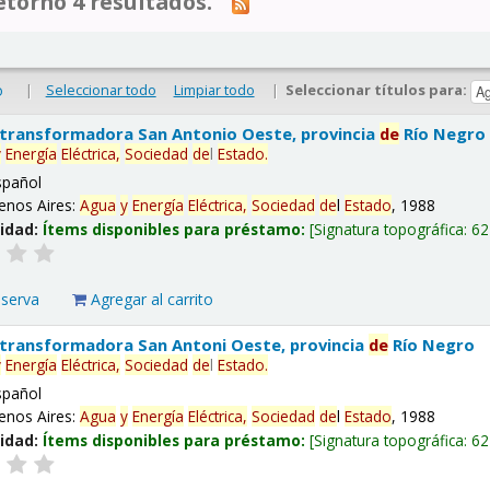
tornó 4 resultados.
|
Seleccionar todo
Limpiar todo
|
Seleccionar títulos para:
o
 transformadora San Antonio Oeste, provincia
de
Río Negro
y
Energía
Eléctrica,
Sociedad
de
l
Estado
.
spañol
enos Aires:
Agua
y
Energía
Eléctrica,
Sociedad
de
l
Estado
, 1988
lidad:
Ítems disponibles para préstamo:
Signatura topográfica:
62
eserva
Agregar al carrito
 transformadora San Antoni Oeste, provincia
de
Río Negro
y
Energía
Eléctrica,
Sociedad
de
l
Estado
.
spañol
enos Aires:
Agua
y
Energía
Eléctrica,
Sociedad
de
l
Estado
, 1988
lidad:
Ítems disponibles para préstamo:
Signatura topográfica:
62