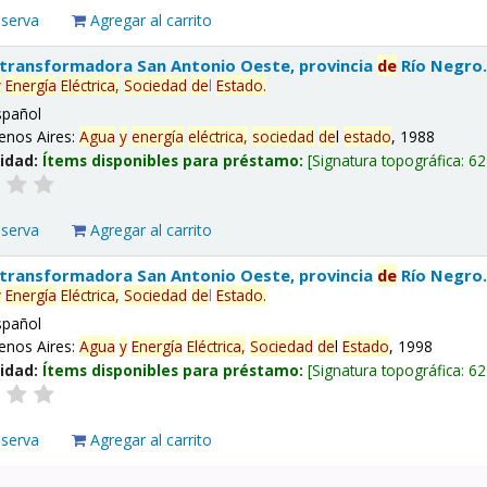
eserva
Agregar al carrito
 transformadora San Antonio Oeste, provincia
de
Río Negro
y
Energía
Eléctrica,
Sociedad
de
l
Estado
.
spañol
enos Aires:
Agua
y
energía
eléctrica,
sociedad
de
l
estado
, 1988
lidad:
Ítems disponibles para préstamo:
Signatura topográfica:
62
eserva
Agregar al carrito
 transformadora San Antonio Oeste, provincia
de
Río Negro
y
Energía
Eléctrica,
Sociedad
de
l
Estado
.
spañol
enos Aires:
Agua
y
Energía
Eléctrica,
Sociedad
de
l
Estado
, 1998
lidad:
Ítems disponibles para préstamo:
Signatura topográfica:
62
eserva
Agregar al carrito