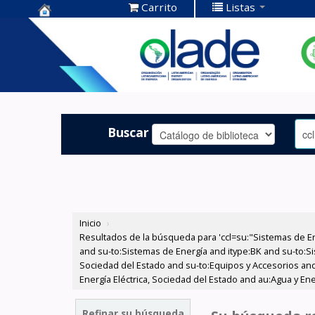
Carrito
Listas
Centro de
Documentación
OLADE -
Buscar
Inicio
›
Resultados de la búsqueda para 'ccl=su:"Sistemas de E
and su-to:Sistemas de Energía and itype:BK and su-to:Si
Sociedad del Estado and su-to:Equipos y Accesorios and
Energía Eléctrica, Sociedad del Estado and au:Agua y Ene
Refinar su búsqueda