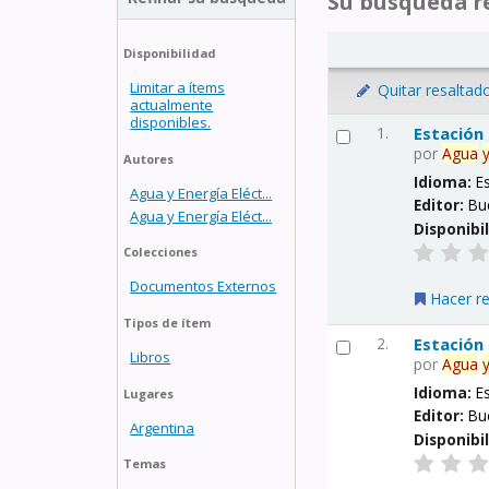
Su búsqueda re
Disponibilidad
Limitar a ítems
Quitar resaltad
actualmente
disponibles.
1.
Estación
por
Agua
Autores
Idioma:
E
Agua y Energía Eléct...
Editor:
Bu
Agua y Energía Eléct...
Disponibi
Colecciones
Documentos Externos
Hacer r
Tipos de ítem
2.
Estación
Libros
por
Agua
Idioma:
E
Lugares
Editor:
Bu
Argentina
Disponibi
Temas