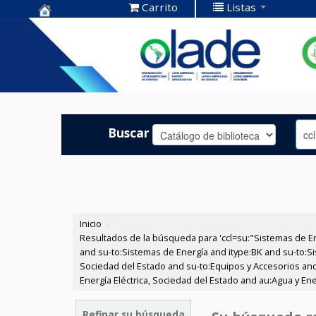
Carrito
Listas
Centro de
Documentación
OLADE -
Buscar
Inicio
›
Resultados de la búsqueda para 'ccl=su:"Sistemas de E
and su-to:Sistemas de Energía and itype:BK and su-to:Si
Sociedad del Estado and su-to:Equipos y Accesorios and
Energía Eléctrica, Sociedad del Estado and au:Agua y Ene
Refinar su búsqueda