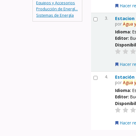
Equipos y Accesorios
Hacer r
Producción de Energí...
Sistemas de Energía
3.
Estacion
por
Agua
Idioma:
E
Editor:
Bu
Disponibi
Hacer r
4.
Estación
por
Agua
Idioma:
E
Editor:
Bu
Disponibi
Hacer r