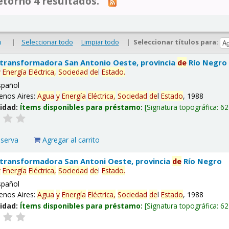
tornó 4 resultados.
|
Seleccionar todo
Limpiar todo
|
Seleccionar títulos para:
o
 transformadora San Antonio Oeste, provincia
de
Río Negro
y
Energía
Eléctrica,
Sociedad
de
l
Estado
.
spañol
enos Aires:
Agua
y
Energía
Eléctrica,
Sociedad
de
l
Estado
, 1988
lidad:
Ítems disponibles para préstamo:
Signatura topográfica:
62
eserva
Agregar al carrito
 transformadora San Antoni Oeste, provincia
de
Río Negro
y
Energía
Eléctrica,
Sociedad
de
l
Estado
.
spañol
enos Aires:
Agua
y
Energía
Eléctrica,
Sociedad
de
l
Estado
, 1988
lidad:
Ítems disponibles para préstamo:
Signatura topográfica:
62