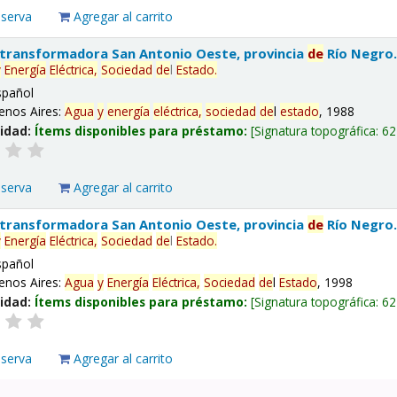
eserva
Agregar al carrito
 transformadora San Antonio Oeste, provincia
de
Río Negro
y
Energía
Eléctrica,
Sociedad
de
l
Estado
.
spañol
enos Aires:
Agua
y
energía
eléctrica,
sociedad
de
l
estado
, 1988
lidad:
Ítems disponibles para préstamo:
Signatura topográfica:
62
eserva
Agregar al carrito
 transformadora San Antonio Oeste, provincia
de
Río Negro
y
Energía
Eléctrica,
Sociedad
de
l
Estado
.
spañol
enos Aires:
Agua
y
Energía
Eléctrica,
Sociedad
de
l
Estado
, 1998
lidad:
Ítems disponibles para préstamo:
Signatura topográfica:
62
eserva
Agregar al carrito