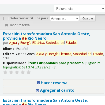
|
|
Seleccionar títulos para:
Hacer reserva
Estación transformadora San Antonio Oeste,
provincia
de
Río Negro
por
Agua
y
Energía
Eléctrica,
Sociedad
de
l
Estado
.
Idioma:
Español
Editor:
Buenos Aires:
Agua
y
Energía
Eléctrica,
Sociedad
de
l
Estado
,
1988
Disponibilidad:
Ítems disponibles para préstamo:
Signatura
topográfica:
621.374.5/A282/v.2
(3).
Hacer reserva
Agregar al carrito
Estación transformadora San Antoni Oeste,
provincia
de
Río Negro