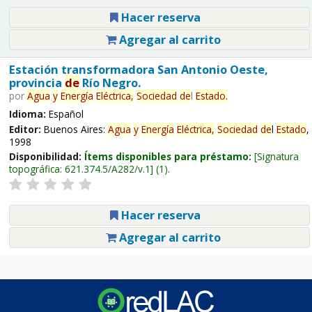
Hacer reserva
Agregar al carrito
Estación transformadora San Antonio Oeste,
provincia
de
Río Negro.
por
Agua
y
Energía
Eléctrica,
Sociedad
de
l
Estado
.
Idioma:
Español
Editor:
Buenos Aires:
Agua
y
Energía
Eléctrica,
Sociedad
de
l
Estado
,
1998
Disponibilidad:
Ítems disponibles para préstamo:
Signatura
topográfica:
621.374.5/A282/v.1
(1).
Hacer reserva
Agregar al carrito