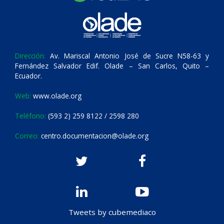
Dirección:
Av. Mariscal Antonio José de Sucre N58-63 y
Fernández Salvador Edif. Olade – San Carlos, Quito –
Ecuador.
Web:
www.olade.org
Teléfono:
(593 2) 259 8122 / 2598 280
Correo:
centro.documentacion@olade.org
Tweets by cubemediaco