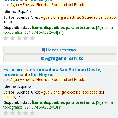
por
Agua
y
Energía
Eléctrica,
Sociedad
de
l
Estado
.
Idioma:
Español
Editor:
Buenos Aires:
Agua
y
Energía
Eléctrica,
Sociedad
de
l
Estado
,
1988
Disponibilidad:
Ítems disponibles para préstamo:
Signatura
topográfica:
621.374.5/A282/v.4
(1).
Hacer reserva
Agregar al carrito
Estacion transformadora San Antonio Oeste,
provincia
de
Río Negro.
por
Agua
y
Energía
Eléctrica,
Sociedad
de
l
Estado
.
Idioma:
Español
Editor:
Buenos Aires:
Agua
y
energía
eléctrica,
sociedad
de
l
estado
, 1988
Disponibilidad:
Ítems disponibles para préstamo:
Signatura
topográfica:
621.374.5/A282/v.3
(1).