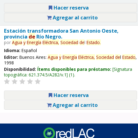
Hacer reserva
Agregar al carrito
Estación transformadora San Antonio Oeste,
provincia
de
Río Negro.
por
Agua
y
Energía
Eléctrica,
Sociedad
de
l
Estado
.
Idioma:
Español
Editor:
Buenos Aires:
Agua
y
Energía
Eléctrica,
Sociedad
de
l
Estado
,
1998
Disponibilidad:
Ítems disponibles para préstamo:
Signatura
topográfica:
621.374.5/A282/v.1
(1).
Hacer reserva
Agregar al carrito