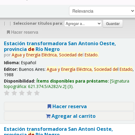
|
|
Seleccionar títulos para:
Hacer reserva
Estación transformadora San Antonio Oeste,
provincia
de
Río Negro
por
Agua
y
Energía
Eléctrica,
Sociedad
de
l
Estado
.
Idioma:
Español
Editor:
Buenos Aires:
Agua
y
Energía
Eléctrica,
Sociedad
de
l
Estado
,
1988
Disponibilidad:
Ítems disponibles para préstamo:
Signatura
topográfica:
621.374.5/A282/v.2
(3).
Hacer reserva
Agregar al carrito
Estación transformadora San Antoni Oeste,
provincia
de
Río Negro