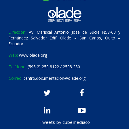
Dirección:
Av. Mariscal Antonio José de Sucre N58-63 y
Fernández Salvador Edif. Olade – San Carlos, Quito –
Ecuador.
Web:
www.olade.org
Teléfono:
(593 2) 259 8122 / 2598 280
Correo:
centro.documentacion@olade.org
Tweets by cubemediaco