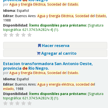
por
Agua
y
Energía
Eléctrica,
Sociedad
de
l
Estado
.
Idioma:
Español
Editor:
Buenos Aires:
Agua
y
Energía
Eléctrica,
Sociedad
de
l
Estado
,
1988
Disponibilidad:
Ítems disponibles para préstamo:
Signatura
topográfica:
621.374.5/A282/v.4
(1).
Hacer reserva
Agregar al carrito
Estacion transformadora San Antonio Oeste,
provincia
de
Río Negro.
por
Agua
y
Energía
Eléctrica,
Sociedad
de
l
Estado
.
Idioma:
Español
Editor:
Buenos Aires:
Agua
y
energía
eléctrica,
sociedad
de
l
estado
, 1988
Disponibilidad:
Ítems disponibles para préstamo:
Signatura
topográfica:
621.374.5/A282/v.3
(1).