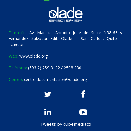
Dirección:
Av. Mariscal Antonio José de Sucre N58-63 y
Fernández Salvador Edif. Olade – San Carlos, Quito –
Ecuador.
Web:
www.olade.org
Teléfono:
(593 2) 259 8122 / 2598 280
Correo:
centro.documentacion@olade.org
Tweets by cubemediaco