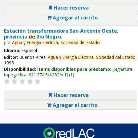
Hacer reserva
Agregar al carrito
Estación transformadora San Antonio Oeste,
provincia
de
Río Negro.
por
Agua
y
Energía
Eléctrica,
Sociedad
de
l
Estado
.
Idioma:
Español
Editor:
Buenos Aires:
Agua
y
Energía
Eléctrica,
Sociedad
de
l
Estado
,
1998
Disponibilidad:
Ítems disponibles para préstamo:
Signatura
topográfica:
621.374.5/A282/v.1
(1).
Hacer reserva
Agregar al carrito