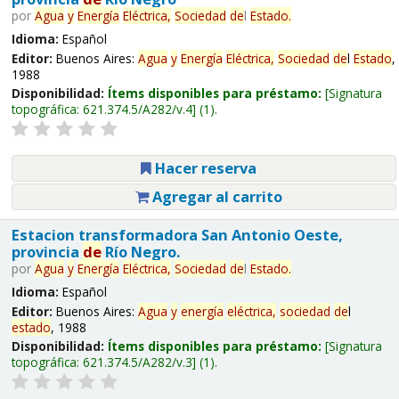
por
Agua
y
Energía
Eléctrica,
Sociedad
de
l
Estado
.
Idioma:
Español
Editor:
Buenos Aires:
Agua
y
Energía
Eléctrica,
Sociedad
de
l
Estado
,
1988
Disponibilidad:
Ítems disponibles para préstamo:
Signatura
topográfica:
621.374.5/A282/v.4
(1).
Hacer reserva
Agregar al carrito
Estacion transformadora San Antonio Oeste,
provincia
de
Río Negro.
por
Agua
y
Energía
Eléctrica,
Sociedad
de
l
Estado
.
Idioma:
Español
Editor:
Buenos Aires:
Agua
y
energía
eléctrica,
sociedad
de
l
estado
, 1988
Disponibilidad:
Ítems disponibles para préstamo:
Signatura
topográfica:
621.374.5/A282/v.3
(1).