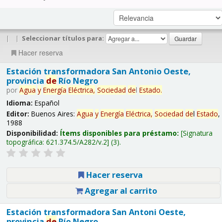
|
|
Seleccionar títulos para:
Hacer reserva
Estación transformadora San Antonio Oeste,
provincia
de
Río Negro
por
Agua
y
Energía
Eléctrica,
Sociedad
de
l
Estado
.
Idioma:
Español
Editor:
Buenos Aires:
Agua
y
Energía
Eléctrica,
Sociedad
de
l
Estado
,
1988
Disponibilidad:
Ítems disponibles para préstamo:
Signatura
topográfica:
621.374.5/A282/v.2
(3).
Hacer reserva
Agregar al carrito
Estación transformadora San Antoni Oeste,
provincia
de
Río Negro