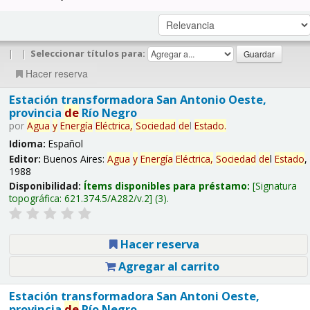
|
|
Seleccionar títulos para:
Hacer reserva
Estación transformadora San Antonio Oeste,
provincia
de
Río Negro
por
Agua
y
Energía
Eléctrica,
Sociedad
de
l
Estado
.
Idioma:
Español
Editor:
Buenos Aires:
Agua
y
Energía
Eléctrica,
Sociedad
de
l
Estado
,
1988
Disponibilidad:
Ítems disponibles para préstamo:
Signatura
topográfica:
621.374.5/A282/v.2
(3).
Hacer reserva
Agregar al carrito
Estación transformadora San Antoni Oeste,
provincia
de
Río Negro