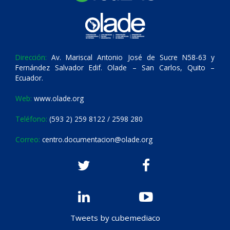
Dirección:
Av. Mariscal Antonio José de Sucre N58-63 y
Fernández Salvador Edif. Olade – San Carlos, Quito –
Ecuador.
Web:
www.olade.org
Teléfono:
(593 2) 259 8122 / 2598 280
Correo:
centro.documentacion@olade.org
Tweets by cubemediaco