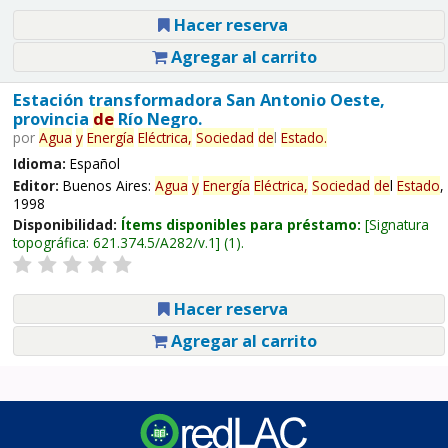
Hacer reserva
Agregar al carrito
Estación transformadora San Antonio Oeste,
provincia
de
Río Negro.
por
Agua
y
Energía
Eléctrica,
Sociedad
de
l
Estado
.
Idioma:
Español
Editor:
Buenos Aires:
Agua
y
Energía
Eléctrica,
Sociedad
de
l
Estado
,
1998
Disponibilidad:
Ítems disponibles para préstamo:
Signatura
topográfica:
621.374.5/A282/v.1
(1).
Hacer reserva
Agregar al carrito