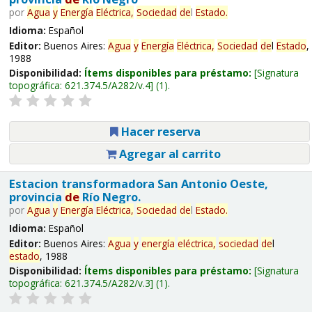
por
Agua
y
Energía
Eléctrica,
Sociedad
de
l
Estado
.
Idioma:
Español
Editor:
Buenos Aires:
Agua
y
Energía
Eléctrica,
Sociedad
de
l
Estado
,
1988
Disponibilidad:
Ítems disponibles para préstamo:
Signatura
topográfica:
621.374.5/A282/v.4
(1).
Hacer reserva
Agregar al carrito
Estacion transformadora San Antonio Oeste,
provincia
de
Río Negro.
por
Agua
y
Energía
Eléctrica,
Sociedad
de
l
Estado
.
Idioma:
Español
Editor:
Buenos Aires:
Agua
y
energía
eléctrica,
sociedad
de
l
estado
, 1988
Disponibilidad:
Ítems disponibles para préstamo:
Signatura
topográfica:
621.374.5/A282/v.3
(1).