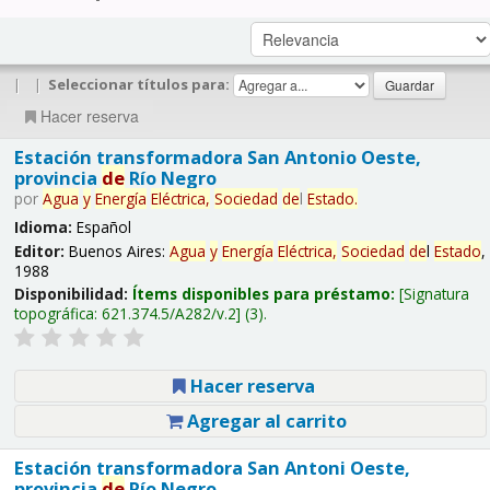
|
|
Seleccionar títulos para:
Hacer reserva
Estación transformadora San Antonio Oeste,
provincia
de
Río Negro
por
Agua
y
Energía
Eléctrica,
Sociedad
de
l
Estado
.
Idioma:
Español
Editor:
Buenos Aires:
Agua
y
Energía
Eléctrica,
Sociedad
de
l
Estado
,
1988
Disponibilidad:
Ítems disponibles para préstamo:
Signatura
topográfica:
621.374.5/A282/v.2
(3).
Hacer reserva
Agregar al carrito
Estación transformadora San Antoni Oeste,
provincia
de
Río Negro