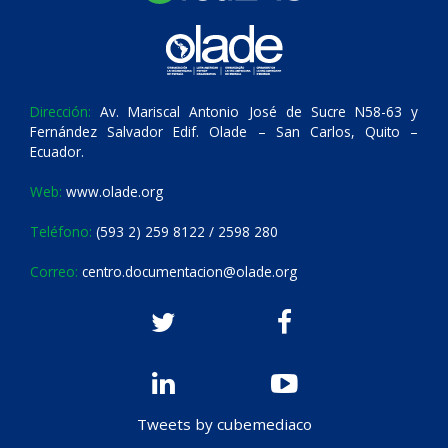
Dirección:
Av. Mariscal Antonio José de Sucre N58-63 y
Fernández Salvador Edif. Olade – San Carlos, Quito –
Ecuador.
Web:
www.olade.org
Teléfono:
(593 2) 259 8122 / 2598 280
Correo:
centro.documentacion@olade.org
Tweets by cubemediaco