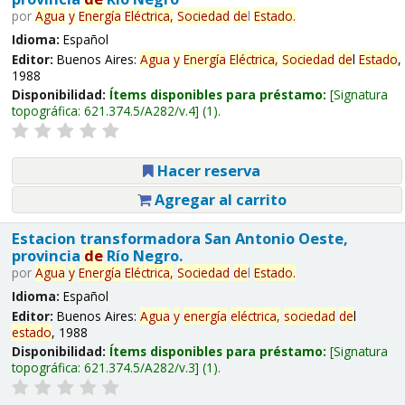
por
Agua
y
Energía
Eléctrica,
Sociedad
de
l
Estado
.
Idioma:
Español
Editor:
Buenos Aires:
Agua
y
Energía
Eléctrica,
Sociedad
de
l
Estado
,
1988
Disponibilidad:
Ítems disponibles para préstamo:
Signatura
topográfica:
621.374.5/A282/v.4
(1).
Hacer reserva
Agregar al carrito
Estacion transformadora San Antonio Oeste,
provincia
de
Río Negro.
por
Agua
y
Energía
Eléctrica,
Sociedad
de
l
Estado
.
Idioma:
Español
Editor:
Buenos Aires:
Agua
y
energía
eléctrica,
sociedad
de
l
estado
, 1988
Disponibilidad:
Ítems disponibles para préstamo:
Signatura
topográfica:
621.374.5/A282/v.3
(1).