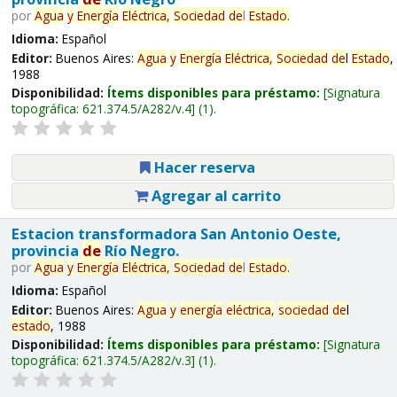
por
Agua
y
Energía
Eléctrica,
Sociedad
de
l
Estado
.
Idioma:
Español
Editor:
Buenos Aires:
Agua
y
Energía
Eléctrica,
Sociedad
de
l
Estado
,
1988
Disponibilidad:
Ítems disponibles para préstamo:
Signatura
topográfica:
621.374.5/A282/v.4
(1).
Hacer reserva
Agregar al carrito
Estacion transformadora San Antonio Oeste,
provincia
de
Río Negro.
por
Agua
y
Energía
Eléctrica,
Sociedad
de
l
Estado
.
Idioma:
Español
Editor:
Buenos Aires:
Agua
y
energía
eléctrica,
sociedad
de
l
estado
, 1988
Disponibilidad:
Ítems disponibles para préstamo:
Signatura
topográfica:
621.374.5/A282/v.3
(1).