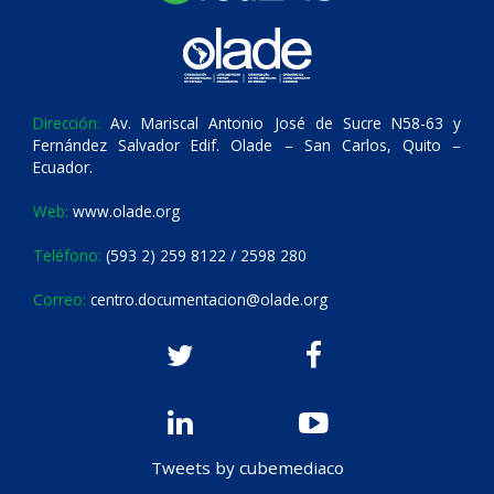
Dirección:
Av. Mariscal Antonio José de Sucre N58-63 y
Fernández Salvador Edif. Olade – San Carlos, Quito –
Ecuador.
Web:
www.olade.org
Teléfono:
(593 2) 259 8122 / 2598 280
Correo:
centro.documentacion@olade.org
Tweets by cubemediaco