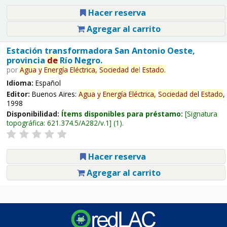
Hacer reserva
Agregar al carrito
Estación transformadora San Antonio Oeste,
provincia
de
Río Negro.
por
Agua
y
Energía
Eléctrica,
Sociedad
de
l
Estado
.
Idioma:
Español
Editor:
Buenos Aires:
Agua
y
Energía
Eléctrica,
Sociedad
de
l
Estado
,
1998
Disponibilidad:
Ítems disponibles para préstamo:
Signatura
topográfica:
621.374.5/A282/v.1
(1).
Hacer reserva
Agregar al carrito