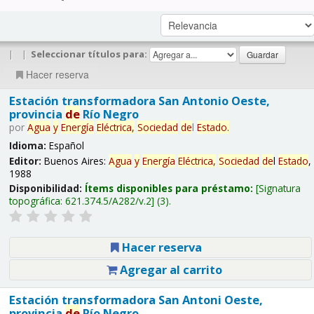
|
|
Seleccionar títulos para:
Hacer reserva
Estación transformadora San Antonio Oeste,
provincia
de
Río Negro
por
Agua
y
Energía
Eléctrica,
Sociedad
de
l
Estado
.
Idioma:
Español
Editor:
Buenos Aires:
Agua
y
Energía
Eléctrica,
Sociedad
de
l
Estado
,
1988
Disponibilidad:
Ítems disponibles para préstamo:
Signatura
topográfica:
621.374.5/A282/v.2
(3).
Hacer reserva
Agregar al carrito
Estación transformadora San Antoni Oeste,
provincia
de
Río Negro