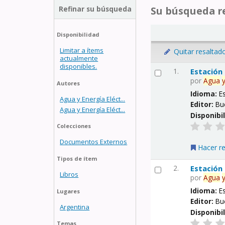
Refinar su búsqueda
Su búsqueda re
Disponibilidad
Limitar a ítems
Quitar resaltad
actualmente
disponibles.
1.
Estación
por
Agua
Autores
Idioma:
E
Agua y Energía Eléct...
Editor:
Bu
Agua y Energía Eléct...
Disponibi
Colecciones
Documentos Externos
Hacer r
Tipos de ítem
2.
Estación
Libros
por
Agua
Idioma:
E
Lugares
Editor:
Bu
Argentina
Disponibi
Temas