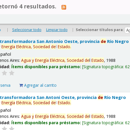
tornó 4 resultados.
|
Seleccionar todo
Limpiar todo
|
Seleccionar títulos para:
o
 transformadora San Antonio Oeste, provincia
de
Río Negro
y
Energía
Eléctrica,
Sociedad
de
l
Estado
.
spañol
enos Aires:
Agua
y
Energía
Eléctrica,
Sociedad
de
l
Estado
, 1988
lidad:
Ítems disponibles para préstamo:
Signatura topográfica:
62
eserva
Agregar al carrito
 transformadora San Antoni Oeste, provincia
de
Río Negro
y
Energía
Eléctrica,
Sociedad
de
l
Estado
.
spañol
enos Aires:
Agua
y
Energía
Eléctrica,
Sociedad
de
l
Estado
, 1988
lidad:
Ítems disponibles para préstamo:
Signatura topográfica:
62