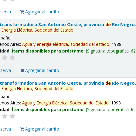
eserva
Agregar al carrito
 transformadora San Antonio Oeste, provincia
de
Río Negro
y
Energía
Eléctrica,
Sociedad
de
l
Estado
.
spañol
enos Aires:
Agua
y
energía
eléctrica,
sociedad
de
l
estado
, 1988
lidad:
Ítems disponibles para préstamo:
Signatura topográfica:
62
eserva
Agregar al carrito
 transformadora San Antonio Oeste, provincia
de
Río Negro
y
Energía
Eléctrica,
Sociedad
de
l
Estado
.
spañol
enos Aires:
Agua
y
Energía
Eléctrica,
Sociedad
de
l
Estado
, 1998
lidad:
Ítems disponibles para préstamo:
Signatura topográfica:
62
eserva
Agregar al carrito