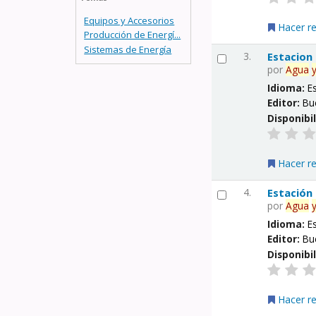
Equipos y Accesorios
Hacer r
Producción de Energí...
Sistemas de Energía
3.
Estacion
por
Agua
Idioma:
E
Editor:
Bu
Disponibi
Hacer r
4.
Estación
por
Agua
Idioma:
E
Editor:
Bu
Disponibi
Hacer r