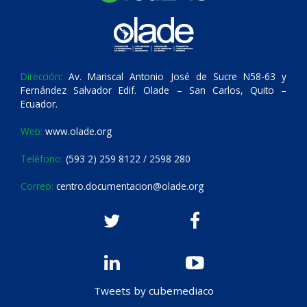
Dirección:
Av. Mariscal Antonio José de Sucre N58-63 y
Fernández Salvador Edif. Olade – San Carlos, Quito –
Ecuador.
Web:
www.olade.org
Teléfono:
(593 2) 259 8122 / 2598 280
Correo:
centro.documentacion@olade.org
Tweets by cubemediaco