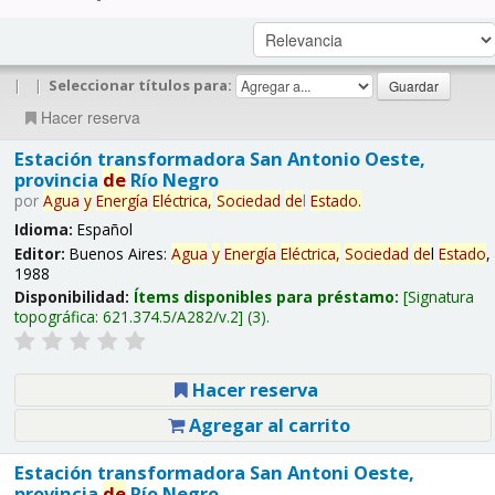
|
|
Seleccionar títulos para:
Hacer reserva
Estación transformadora San Antonio Oeste,
provincia
de
Río Negro
por
Agua
y
Energía
Eléctrica,
Sociedad
de
l
Estado
.
Idioma:
Español
Editor:
Buenos Aires:
Agua
y
Energía
Eléctrica,
Sociedad
de
l
Estado
,
1988
Disponibilidad:
Ítems disponibles para préstamo:
Signatura
topográfica:
621.374.5/A282/v.2
(3).
Hacer reserva
Agregar al carrito
Estación transformadora San Antoni Oeste,
provincia
de
Río Negro