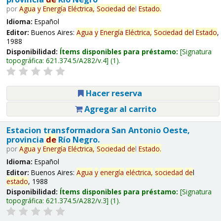
por
Agua
y
Energía
Eléctrica,
Sociedad
de
l
Estado
.
Idioma:
Español
Editor:
Buenos Aires:
Agua
y
Energía
Eléctrica,
Sociedad
de
l
Estado
,
1988
Disponibilidad:
Ítems disponibles para préstamo:
Signatura
topográfica:
621.374.5/A282/v.4
(1).
Hacer reserva
Agregar al carrito
Estacion transformadora San Antonio Oeste,
provincia
de
Río Negro.
por
Agua
y
Energía
Eléctrica,
Sociedad
de
l
Estado
.
Idioma:
Español
Editor:
Buenos Aires:
Agua
y
energía
eléctrica,
sociedad
de
l
estado
, 1988
Disponibilidad:
Ítems disponibles para préstamo:
Signatura
topográfica:
621.374.5/A282/v.3
(1).