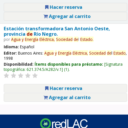
Hacer reserva
Agregar al carrito
Estación transformadora San Antonio Oeste,
provincia
de
Río Negro.
por
Agua
y
Energía
Eléctrica,
Sociedad
de
l
Estado
.
Idioma:
Español
Editor:
Buenos Aires:
Agua
y
Energía
Eléctrica,
Sociedad
de
l
Estado
,
1998
Disponibilidad:
Ítems disponibles para préstamo:
Signatura
topográfica:
621.374.5/A282/v.1
(1).
Hacer reserva
Agregar al carrito