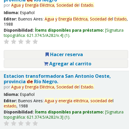
por
Agua
y
Energía
Eléctrica,
Sociedad
de
l
Estado
.
Idioma:
Español
Editor:
Buenos Aires:
Agua
y
Energía
Eléctrica,
Sociedad
de
l
Estado
,
1988
Disponibilidad:
Ítems disponibles para préstamo:
Signatura
topográfica:
621.374.5/A282/v.4
(1).
Hacer reserva
Agregar al carrito
Estacion transformadora San Antonio Oeste,
provincia
de
Río Negro.
por
Agua
y
Energía
Eléctrica,
Sociedad
de
l
Estado
.
Idioma:
Español
Editor:
Buenos Aires:
Agua
y
energía
eléctrica,
sociedad
de
l
estado
, 1988
Disponibilidad:
Ítems disponibles para préstamo:
Signatura
topográfica:
621.374.5/A282/v.3
(1).