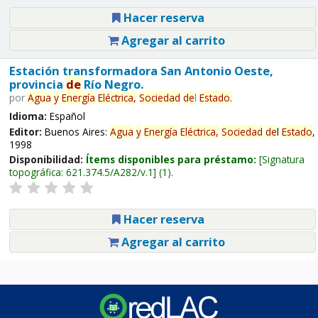
Hacer reserva
Agregar al carrito
Estación transformadora San Antonio Oeste,
provincia
de
Río Negro.
por
Agua
y
Energía
Eléctrica,
Sociedad
de
l
Estado
.
Idioma:
Español
Editor:
Buenos Aires:
Agua
y
Energía
Eléctrica,
Sociedad
de
l
Estado
,
1998
Disponibilidad:
Ítems disponibles para préstamo:
Signatura
topográfica:
621.374.5/A282/v.1
(1).
Hacer reserva
Agregar al carrito