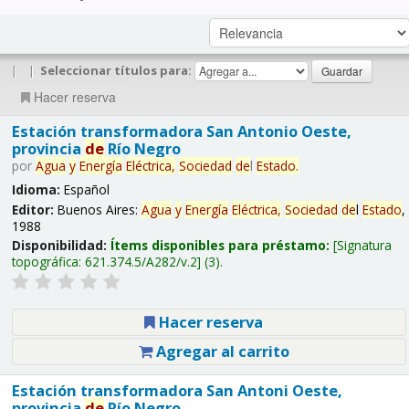
|
|
Seleccionar títulos para:
Hacer reserva
Estación transformadora San Antonio Oeste,
provincia
de
Río Negro
por
Agua
y
Energía
Eléctrica,
Sociedad
de
l
Estado
.
Idioma:
Español
Editor:
Buenos Aires:
Agua
y
Energía
Eléctrica,
Sociedad
de
l
Estado
,
1988
Disponibilidad:
Ítems disponibles para préstamo:
Signatura
topográfica:
621.374.5/A282/v.2
(3).
Hacer reserva
Agregar al carrito
Estación transformadora San Antoni Oeste,
provincia
de
Río Negro