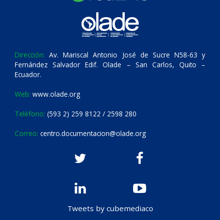
Dirección:
Av. Mariscal Antonio José de Sucre N58-63 y
Fernández Salvador Edif. Olade – San Carlos, Quito –
Ecuador.
Web:
www.olade.org
Teléfono:
(593 2) 259 8122 / 2598 280
Correo:
centro.documentacion@olade.org
Tweets by cubemediaco