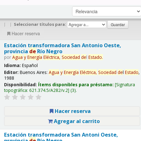
|
|
Seleccionar títulos para:
Hacer reserva
Estación transformadora San Antonio Oeste,
provincia
de
Río Negro
por
Agua
y
Energía
Eléctrica,
Sociedad
de
l
Estado
.
Idioma:
Español
Editor:
Buenos Aires:
Agua
y
Energía
Eléctrica,
Sociedad
de
l
Estado
,
1988
Disponibilidad:
Ítems disponibles para préstamo:
Signatura
topográfica:
621.374.5/A282/v.2
(3).
Hacer reserva
Agregar al carrito
Estación transformadora San Antoni Oeste,
provincia
de
Río Negro