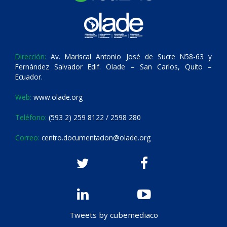
Dirección:
Av. Mariscal Antonio José de Sucre N58-63 y
Fernández Salvador Edif. Olade – San Carlos, Quito –
Ecuador.
Web:
www.olade.org
Teléfono:
(593 2) 259 8122 / 2598 280
Correo:
centro.documentacion@olade.org
Tweets by cubemediaco