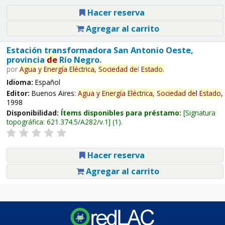
Hacer reserva
Agregar al carrito
Estación transformadora San Antonio Oeste,
provincia
de
Río Negro.
por
Agua
y
Energía
Eléctrica,
Sociedad
de
l
Estado
.
Idioma:
Español
Editor:
Buenos Aires:
Agua
y
Energía
Eléctrica,
Sociedad
de
l
Estado
,
1998
Disponibilidad:
Ítems disponibles para préstamo:
Signatura
topográfica:
621.374.5/A282/v.1
(1).
Hacer reserva
Agregar al carrito