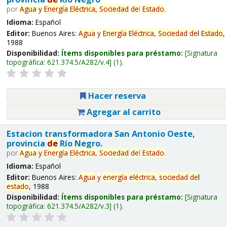
por
Agua
y
Energía
Eléctrica,
Sociedad
de
l
Estado
.
Idioma:
Español
Editor:
Buenos Aires:
Agua
y
Energía
Eléctrica,
Sociedad
de
l
Estado
,
1988
Disponibilidad:
Ítems disponibles para préstamo:
Signatura
topográfica:
621.374.5/A282/v.4
(1).
Hacer reserva
Agregar al carrito
Estacion transformadora San Antonio Oeste,
provincia
de
Río Negro.
por
Agua
y
Energía
Eléctrica,
Sociedad
de
l
Estado
.
Idioma:
Español
Editor:
Buenos Aires:
Agua
y
energía
eléctrica,
sociedad
de
l
estado
, 1988
Disponibilidad:
Ítems disponibles para préstamo:
Signatura
topográfica:
621.374.5/A282/v.3
(1).