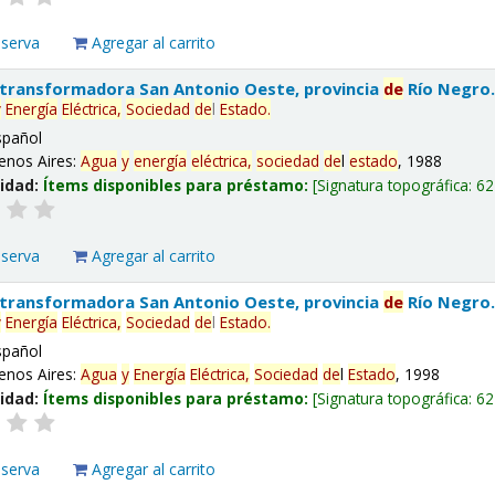
eserva
Agregar al carrito
 transformadora San Antonio Oeste, provincia
de
Río Negro
y
Energía
Eléctrica,
Sociedad
de
l
Estado
.
spañol
enos Aires:
Agua
y
energía
eléctrica,
sociedad
de
l
estado
, 1988
lidad:
Ítems disponibles para préstamo:
Signatura topográfica:
62
eserva
Agregar al carrito
 transformadora San Antonio Oeste, provincia
de
Río Negro
y
Energía
Eléctrica,
Sociedad
de
l
Estado
.
spañol
enos Aires:
Agua
y
Energía
Eléctrica,
Sociedad
de
l
Estado
, 1998
lidad:
Ítems disponibles para préstamo:
Signatura topográfica:
62
eserva
Agregar al carrito