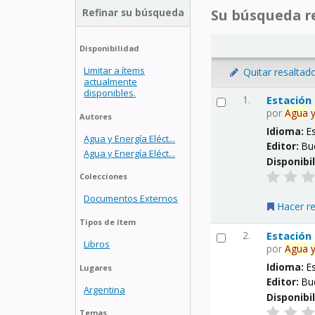
Refinar su búsqueda
Su búsqueda re
Disponibilidad
Limitar a ítems
Quitar resaltad
actualmente
disponibles.
1.
Estación
por
Agua
Autores
Idioma:
E
Agua y Energía Eléct...
Editor:
Bu
Agua y Energía Eléct...
Disponibi
Colecciones
Documentos Externos
Hacer r
Tipos de ítem
2.
Estación
Libros
por
Agua
Idioma:
E
Lugares
Editor:
Bu
Argentina
Disponibi
Temas