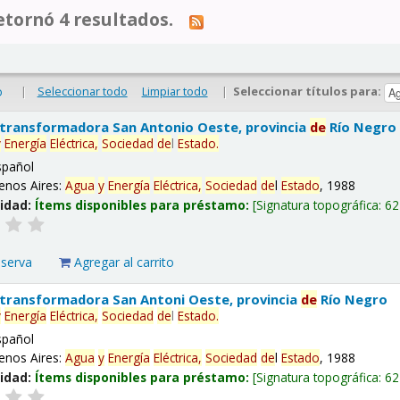
tornó 4 resultados.
|
Seleccionar todo
Limpiar todo
|
Seleccionar títulos para:
o
 transformadora San Antonio Oeste, provincia
de
Río Negro
y
Energía
Eléctrica,
Sociedad
de
l
Estado
.
spañol
enos Aires:
Agua
y
Energía
Eléctrica,
Sociedad
de
l
Estado
, 1988
lidad:
Ítems disponibles para préstamo:
Signatura topográfica:
62
eserva
Agregar al carrito
 transformadora San Antoni Oeste, provincia
de
Río Negro
y
Energía
Eléctrica,
Sociedad
de
l
Estado
.
spañol
enos Aires:
Agua
y
Energía
Eléctrica,
Sociedad
de
l
Estado
, 1988
lidad:
Ítems disponibles para préstamo:
Signatura topográfica:
62