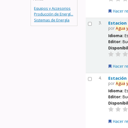
Equipos y Accesorios
Hacer r
Producción de Energí...
Sistemas de Energía
3.
Estacion
por
Agua
Idioma:
E
Editor:
Bu
Disponibi
Hacer r
4.
Estación
por
Agua
Idioma:
E
Editor:
Bu
Disponibi
Hacer r