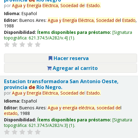
por
Agua
y
Energía
Eléctrica,
Sociedad
de
l
Estado
.
Idioma:
Español
Editor:
Buenos Aires:
Agua
y
Energía
Eléctrica,
Sociedad
de
l
Estado
,
1988
Disponibilidad:
Ítems disponibles para préstamo:
Signatura
topográfica:
621.374.5/A282/v.4
(1).
Hacer reserva
Agregar al carrito
Estacion transformadora San Antonio Oeste,
provincia
de
Río Negro.
por
Agua
y
Energía
Eléctrica,
Sociedad
de
l
Estado
.
Idioma:
Español
Editor:
Buenos Aires:
Agua
y
energía
eléctrica,
sociedad
de
l
estado
, 1988
Disponibilidad:
Ítems disponibles para préstamo:
Signatura
topográfica:
621.374.5/A282/v.3
(1).