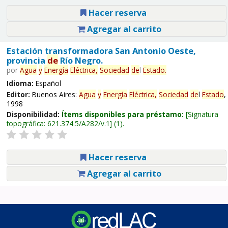
Hacer reserva
Agregar al carrito
Estación transformadora San Antonio Oeste,
provincia
de
Río Negro.
por
Agua
y
Energía
Eléctrica,
Sociedad
de
l
Estado
.
Idioma:
Español
Editor:
Buenos Aires:
Agua
y
Energía
Eléctrica,
Sociedad
de
l
Estado
,
1998
Disponibilidad:
Ítems disponibles para préstamo:
Signatura
topográfica:
621.374.5/A282/v.1
(1).
Hacer reserva
Agregar al carrito