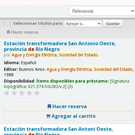
|
|
Seleccionar títulos para:
Hacer reserva
Estación transformadora San Antonio Oeste,
provincia
de
Río Negro
por
Agua
y
Energía
Eléctrica,
Sociedad
de
l
Estado
.
Idioma:
Español
Editor:
Buenos Aires:
Agua
y
Energía
Eléctrica,
Sociedad
de
l
Estado
,
1988
Disponibilidad:
Ítems disponibles para préstamo:
Signatura
topográfica:
621.374.5/A282/v.2
(3).
Hacer reserva
Agregar al carrito
Estación transformadora San Antoni Oeste,
provincia
de
Río Negro