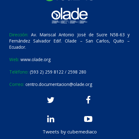
Dirección:
Av. Mariscal Antonio José de Sucre N58-63 y
Fernández Salvador Edif. Olade – San Carlos, Quito –
Ecuador.
Web:
www.olade.org
Teléfono:
(593 2) 259 8122 / 2598 280
Correo:
centro.documentacion@olade.org
Tweets by cubemediaco