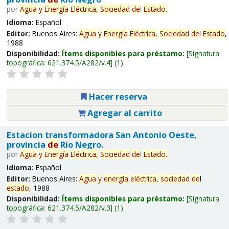
por
Agua
y
Energía
Eléctrica,
Sociedad
de
l
Estado
.
Idioma:
Español
Editor:
Buenos Aires:
Agua
y
Energía
Eléctrica,
Sociedad
de
l
Estado
,
1988
Disponibilidad:
Ítems disponibles para préstamo:
Signatura
topográfica:
621.374.5/A282/v.4
(1).
Hacer reserva
Agregar al carrito
Estacion transformadora San Antonio Oeste,
provincia
de
Río Negro.
por
Agua
y
Energía
Eléctrica,
Sociedad
de
l
Estado
.
Idioma:
Español
Editor:
Buenos Aires:
Agua
y
energía
eléctrica,
sociedad
de
l
estado
, 1988
Disponibilidad:
Ítems disponibles para préstamo:
Signatura
topográfica:
621.374.5/A282/v.3
(1).