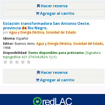
Hacer reserva
Agregar al carrito
Estación transformadora San Antonio Oeste,
provincia
de
Río Negro.
por
Agua
y
Energía
Eléctrica,
Sociedad
de
l
Estado
.
Idioma:
Español
Editor:
Buenos Aires:
Agua
y
Energía
Eléctrica,
Sociedad
de
l
Estado
,
1998
Disponibilidad:
Ítems disponibles para préstamo:
Signatura
topográfica:
621.374.5/A282/v.1
(1).
Hacer reserva
Agregar al carrito