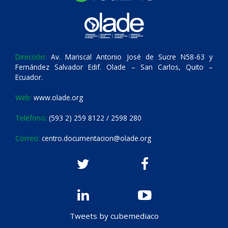
Dirección:
Av. Mariscal Antonio José de Sucre N58-63 y
Fernández Salvador Edif. Olade – San Carlos, Quito –
Ecuador.
Web:
www.olade.org
Teléfono:
(593 2) 259 8122 / 2598 280
Correo:
centro.documentacion@olade.org
Tweets by cubemediaco