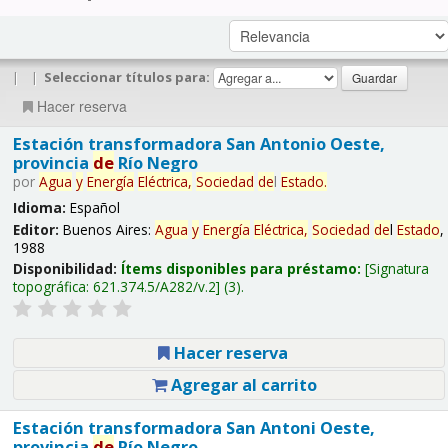
|
|
Seleccionar títulos para:
Hacer reserva
Estación transformadora San Antonio Oeste,
provincia
de
Río Negro
por
Agua
y
Energía
Eléctrica,
Sociedad
de
l
Estado
.
Idioma:
Español
Editor:
Buenos Aires:
Agua
y
Energía
Eléctrica,
Sociedad
de
l
Estado
,
1988
Disponibilidad:
Ítems disponibles para préstamo:
Signatura
topográfica:
621.374.5/A282/v.2
(3).
Hacer reserva
Agregar al carrito
Estación transformadora San Antoni Oeste,
provincia
de
Río Negro