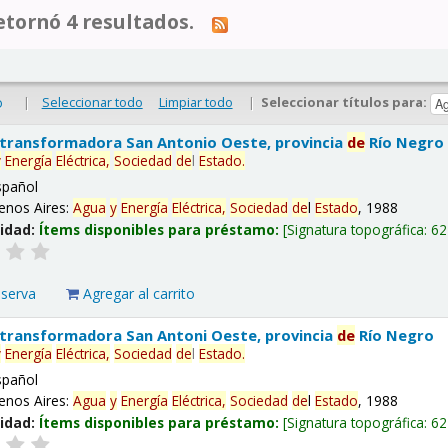
tornó 4 resultados.
|
Seleccionar todo
Limpiar todo
|
Seleccionar títulos para:
o
 transformadora San Antonio Oeste, provincia
de
Río Negro
y
Energía
Eléctrica,
Sociedad
de
l
Estado
.
spañol
enos Aires:
Agua
y
Energía
Eléctrica,
Sociedad
de
l
Estado
, 1988
lidad:
Ítems disponibles para préstamo:
Signatura topográfica:
62
eserva
Agregar al carrito
 transformadora San Antoni Oeste, provincia
de
Río Negro
y
Energía
Eléctrica,
Sociedad
de
l
Estado
.
spañol
enos Aires:
Agua
y
Energía
Eléctrica,
Sociedad
de
l
Estado
, 1988
lidad:
Ítems disponibles para préstamo:
Signatura topográfica:
62