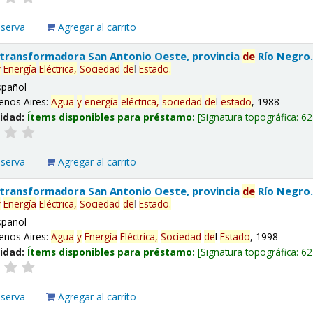
eserva
Agregar al carrito
 transformadora San Antonio Oeste, provincia
de
Río Negro
y
Energía
Eléctrica,
Sociedad
de
l
Estado
.
spañol
enos Aires:
Agua
y
energía
eléctrica,
sociedad
de
l
estado
, 1988
lidad:
Ítems disponibles para préstamo:
Signatura topográfica:
62
eserva
Agregar al carrito
 transformadora San Antonio Oeste, provincia
de
Río Negro
y
Energía
Eléctrica,
Sociedad
de
l
Estado
.
spañol
enos Aires:
Agua
y
Energía
Eléctrica,
Sociedad
de
l
Estado
, 1998
lidad:
Ítems disponibles para préstamo:
Signatura topográfica:
62
eserva
Agregar al carrito