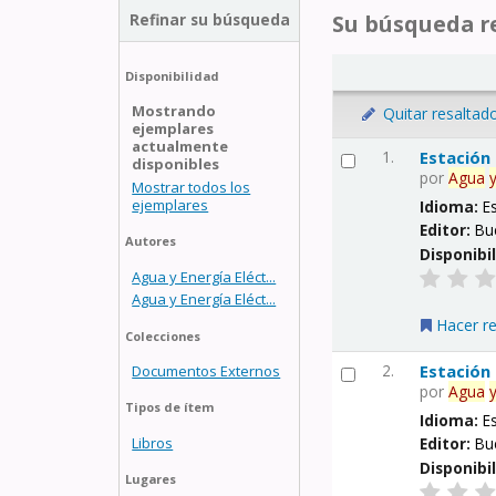
Refinar su búsqueda
Su búsqueda re
Disponibilidad
Mostrando
Quitar resaltad
ejemplares
actualmente
1.
Estación
disponibles
por
Agua
Mostrar todos los
ejemplares
Idioma:
E
Editor:
Bu
Autores
Disponibi
Agua y Energía Eléct...
Agua y Energía Eléct...
Hacer r
Colecciones
2.
Estación
Documentos Externos
por
Agua
Tipos de ítem
Idioma:
E
Libros
Editor:
Bu
Disponibi
Lugares