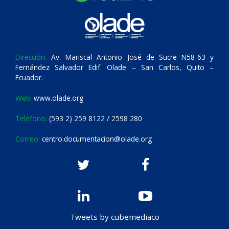
Dirección:
Av. Mariscal Antonio José de Sucre N58-63 y
Fernández Salvador Edif. Olade – San Carlos, Quito –
Ecuador.
Web:
www.olade.org
Teléfono:
(593 2) 259 8122 / 2598 280
Correo:
centro.documentacion@olade.org
Tweets by cubemediaco