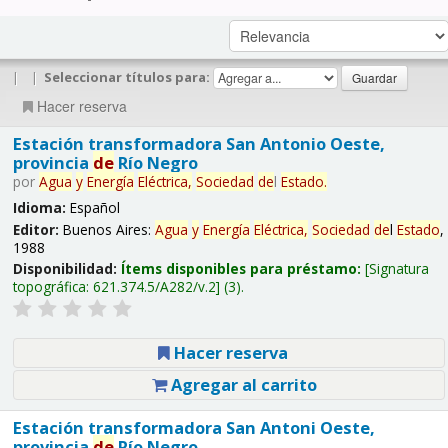
|
|
Seleccionar títulos para:
Hacer reserva
Estación transformadora San Antonio Oeste,
provincia
de
Río Negro
por
Agua
y
Energía
Eléctrica,
Sociedad
de
l
Estado
.
Idioma:
Español
Editor:
Buenos Aires:
Agua
y
Energía
Eléctrica,
Sociedad
de
l
Estado
,
1988
Disponibilidad:
Ítems disponibles para préstamo:
Signatura
topográfica:
621.374.5/A282/v.2
(3).
Hacer reserva
Agregar al carrito
Estación transformadora San Antoni Oeste,
provincia
de
Río Negro