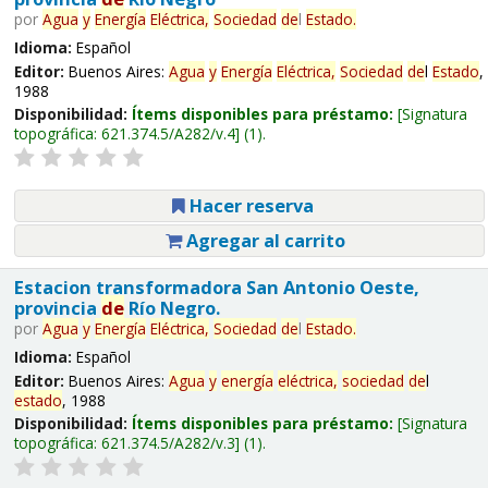
por
Agua
y
Energía
Eléctrica,
Sociedad
de
l
Estado
.
Idioma:
Español
Editor:
Buenos Aires:
Agua
y
Energía
Eléctrica,
Sociedad
de
l
Estado
,
1988
Disponibilidad:
Ítems disponibles para préstamo:
Signatura
topográfica:
621.374.5/A282/v.4
(1).
Hacer reserva
Agregar al carrito
Estacion transformadora San Antonio Oeste,
provincia
de
Río Negro.
por
Agua
y
Energía
Eléctrica,
Sociedad
de
l
Estado
.
Idioma:
Español
Editor:
Buenos Aires:
Agua
y
energía
eléctrica,
sociedad
de
l
estado
, 1988
Disponibilidad:
Ítems disponibles para préstamo:
Signatura
topográfica:
621.374.5/A282/v.3
(1).