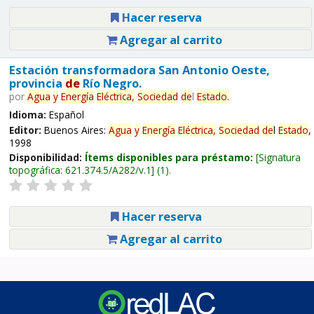
Hacer reserva
Agregar al carrito
Estación transformadora San Antonio Oeste,
provincia
de
Río Negro.
por
Agua
y
Energía
Eléctrica,
Sociedad
de
l
Estado
.
Idioma:
Español
Editor:
Buenos Aires:
Agua
y
Energía
Eléctrica,
Sociedad
de
l
Estado
,
1998
Disponibilidad:
Ítems disponibles para préstamo:
Signatura
topográfica:
621.374.5/A282/v.1
(1).
Hacer reserva
Agregar al carrito