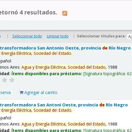
tornó 4 resultados.
|
Seleccionar todo
Limpiar todo
|
Seleccionar títulos para:
o
 transformadora San Antonio Oeste, provincia
de
Río Negro
y
Energía
Eléctrica,
Sociedad
de
l
Estado
.
spañol
enos Aires:
Agua
y
Energía
Eléctrica,
Sociedad
de
l
Estado
, 1988
lidad:
Ítems disponibles para préstamo:
Signatura topográfica:
62
eserva
Agregar al carrito
 transformadora San Antoni Oeste, provincia
de
Río Negro
y
Energía
Eléctrica,
Sociedad
de
l
Estado
.
spañol
enos Aires:
Agua
y
Energía
Eléctrica,
Sociedad
de
l
Estado
, 1988
lidad:
Ítems disponibles para préstamo:
Signatura topográfica:
62