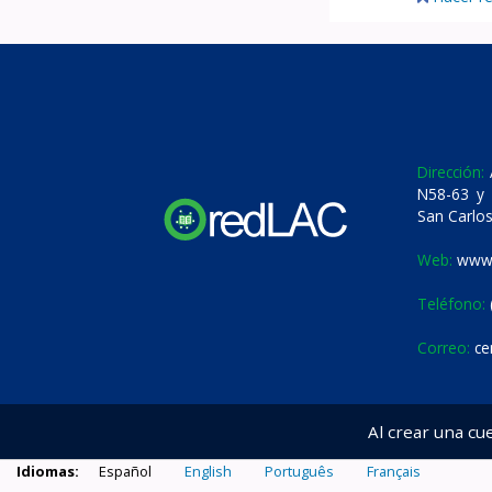
Dirección:
A
N58-63 y 
San Carlos
Web:
www.
Teléfono:
Correo:
ce
Al crear una cu
Idiomas:
Español
English
Português
Français