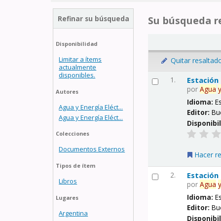
Refinar su búsqueda
Su búsqueda re
Disponibilidad
Limitar a ítems
Quitar resaltad
actualmente
disponibles.
1.
Estación
por
Agua
Autores
Idioma:
E
Agua y Energía Eléct...
Editor:
Bu
Agua y Energía Eléct...
Disponibi
Colecciones
Documentos Externos
Hacer r
Tipos de ítem
2.
Estación
Libros
por
Agua
Idioma:
E
Lugares
Editor:
Bu
Argentina
Disponibi