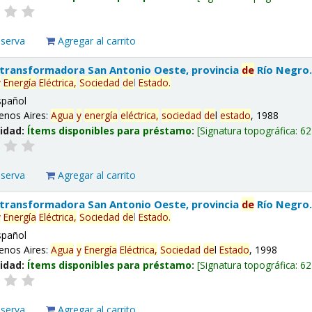
eserva
Agregar al carrito
 transformadora San Antonio Oeste, provincia
de
Río Negro
y
Energía
Eléctrica,
Sociedad
de
l
Estado
.
spañol
enos Aires:
Agua
y
energía
eléctrica,
sociedad
de
l
estado
, 1988
lidad:
Ítems disponibles para préstamo:
Signatura topográfica:
62
eserva
Agregar al carrito
 transformadora San Antonio Oeste, provincia
de
Río Negro
y
Energía
Eléctrica,
Sociedad
de
l
Estado
.
spañol
enos Aires:
Agua
y
Energía
Eléctrica,
Sociedad
de
l
Estado
, 1998
lidad:
Ítems disponibles para préstamo:
Signatura topográfica:
62
eserva
Agregar al carrito