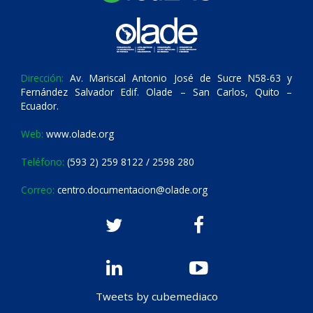
Dirección:
Av. Mariscal Antonio José de Sucre N58-63 y
Fernández Salvador Edif. Olade – San Carlos, Quito –
Ecuador.
Web:
www.olade.org
Teléfono:
(593 2) 259 8122 / 2598 280
Correo:
centro.documentacion@olade.org
Tweets by cubemediaco