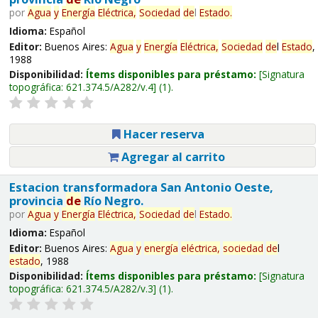
por
Agua
y
Energía
Eléctrica,
Sociedad
de
l
Estado
.
Idioma:
Español
Editor:
Buenos Aires:
Agua
y
Energía
Eléctrica,
Sociedad
de
l
Estado
,
1988
Disponibilidad:
Ítems disponibles para préstamo:
Signatura
topográfica:
621.374.5/A282/v.4
(1).
Hacer reserva
Agregar al carrito
Estacion transformadora San Antonio Oeste,
provincia
de
Río Negro.
por
Agua
y
Energía
Eléctrica,
Sociedad
de
l
Estado
.
Idioma:
Español
Editor:
Buenos Aires:
Agua
y
energía
eléctrica,
sociedad
de
l
estado
, 1988
Disponibilidad:
Ítems disponibles para préstamo:
Signatura
topográfica:
621.374.5/A282/v.3
(1).