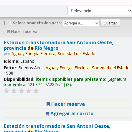
|
|
Seleccionar títulos para:
Hacer reserva
Estación transformadora San Antonio Oeste,
provincia
de
Río Negro
por
Agua
y
Energía
Eléctrica,
Sociedad
de
l
Estado
.
Idioma:
Español
Editor:
Buenos Aires:
Agua
y
Energía
Eléctrica,
Sociedad
de
l
Estado
,
1988
Disponibilidad:
Ítems disponibles para préstamo:
Signatura
topográfica:
621.374.5/A282/v.2
(3).
Hacer reserva
Agregar al carrito
Estación transformadora San Antoni Oeste,
provincia
de
Río Negro