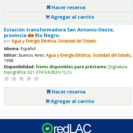
Hacer reserva
Agregar al carrito
Estación transformadora San Antonio Oeste,
provincia
de
Río Negro.
por
Agua
y
Energía
Eléctrica,
Sociedad
de
l
Estado
.
Idioma:
Español
Editor:
Buenos Aires:
Agua
y
Energía
Eléctrica,
Sociedad
de
l
Estado
,
1998
Disponibilidad:
Ítems disponibles para préstamo:
Signatura
topográfica:
621.374.5/A282/v.1
(1).
Hacer reserva
Agregar al carrito