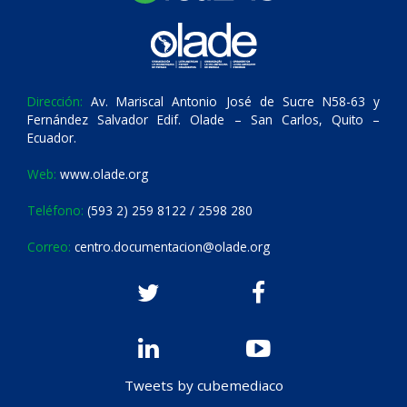
Dirección:
Av. Mariscal Antonio José de Sucre N58-63 y
Fernández Salvador Edif. Olade – San Carlos, Quito –
Ecuador.
Web:
www.olade.org
Teléfono:
(593 2) 259 8122 / 2598 280
Correo:
centro.documentacion@olade.org
Tweets by cubemediaco