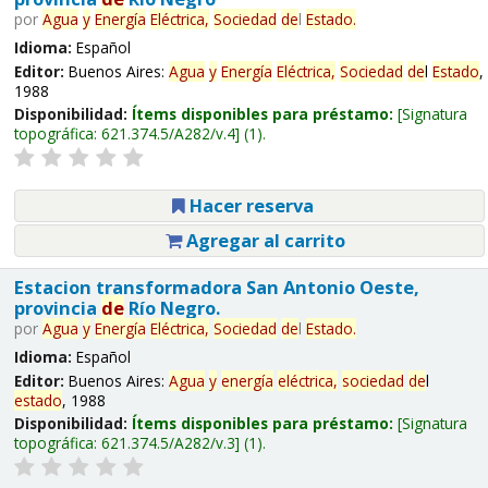
por
Agua
y
Energía
Eléctrica,
Sociedad
de
l
Estado
.
Idioma:
Español
Editor:
Buenos Aires:
Agua
y
Energía
Eléctrica,
Sociedad
de
l
Estado
,
1988
Disponibilidad:
Ítems disponibles para préstamo:
Signatura
topográfica:
621.374.5/A282/v.4
(1).
Hacer reserva
Agregar al carrito
Estacion transformadora San Antonio Oeste,
provincia
de
Río Negro.
por
Agua
y
Energía
Eléctrica,
Sociedad
de
l
Estado
.
Idioma:
Español
Editor:
Buenos Aires:
Agua
y
energía
eléctrica,
sociedad
de
l
estado
, 1988
Disponibilidad:
Ítems disponibles para préstamo:
Signatura
topográfica:
621.374.5/A282/v.3
(1).