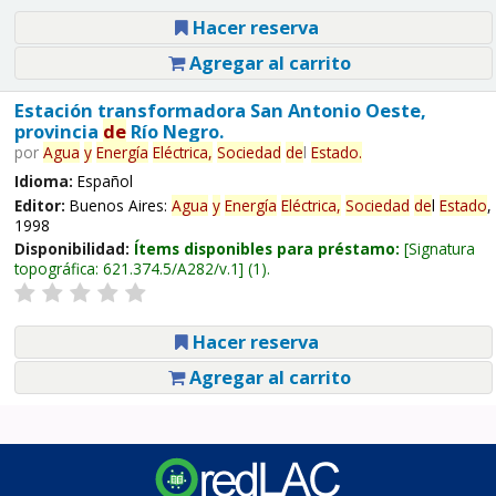
Hacer reserva
Agregar al carrito
Estación transformadora San Antonio Oeste,
provincia
de
Río Negro.
por
Agua
y
Energía
Eléctrica,
Sociedad
de
l
Estado
.
Idioma:
Español
Editor:
Buenos Aires:
Agua
y
Energía
Eléctrica,
Sociedad
de
l
Estado
,
1998
Disponibilidad:
Ítems disponibles para préstamo:
Signatura
topográfica:
621.374.5/A282/v.1
(1).
Hacer reserva
Agregar al carrito