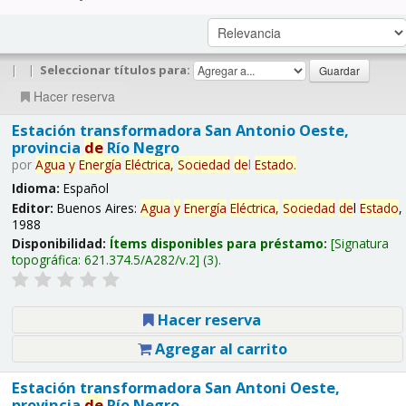
|
|
Seleccionar títulos para:
Hacer reserva
Estación transformadora San Antonio Oeste,
provincia
de
Río Negro
por
Agua
y
Energía
Eléctrica,
Sociedad
de
l
Estado
.
Idioma:
Español
Editor:
Buenos Aires:
Agua
y
Energía
Eléctrica,
Sociedad
de
l
Estado
,
1988
Disponibilidad:
Ítems disponibles para préstamo:
Signatura
topográfica:
621.374.5/A282/v.2
(3).
Hacer reserva
Agregar al carrito
Estación transformadora San Antoni Oeste,
provincia
de
Río Negro