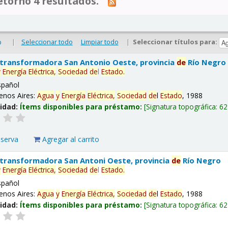
tornó 4 resultados.
|
Seleccionar todo
Limpiar todo
|
Seleccionar títulos para:
o
 transformadora San Antonio Oeste, provincia
de
Río Negro
y
Energía
Eléctrica,
Sociedad
de
l
Estado
.
spañol
enos Aires:
Agua
y
Energía
Eléctrica,
Sociedad
de
l
Estado
, 1988
lidad:
Ítems disponibles para préstamo:
Signatura topográfica:
62
eserva
Agregar al carrito
 transformadora San Antoni Oeste, provincia
de
Río Negro
y
Energía
Eléctrica,
Sociedad
de
l
Estado
.
spañol
enos Aires:
Agua
y
Energía
Eléctrica,
Sociedad
de
l
Estado
, 1988
lidad:
Ítems disponibles para préstamo:
Signatura topográfica:
62