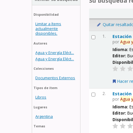
Su búsqueda re
Disponibilidad
Limitar a ítems
Quitar resaltad
actualmente
disponibles.
1.
Estación
por
Agua
Autores
Idioma:
E
Agua y Energía Eléct...
Editor:
Bu
Agua y Energía Eléct...
Disponibi
Colecciones
Documentos Externos
Hacer r
Tipos de ítem
2.
Estación
Libros
por
Agua
Idioma:
E
Lugares
Editor:
Bu
Argentina
Disponibi
Temas