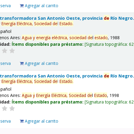
eserva
Agregar al carrito
 transformadora San Antonio Oeste, provincia
de
Río Negro
y
Energía
Eléctrica,
Sociedad
de
l
Estado
.
spañol
enos Aires:
Agua
y
energía
eléctrica,
sociedad
de
l
estado
, 1988
lidad:
Ítems disponibles para préstamo:
Signatura topográfica:
62
eserva
Agregar al carrito
 transformadora San Antonio Oeste, provincia
de
Río Negro
y
Energía
Eléctrica,
Sociedad
de
l
Estado
.
spañol
enos Aires:
Agua
y
Energía
Eléctrica,
Sociedad
de
l
Estado
, 1998
lidad:
Ítems disponibles para préstamo:
Signatura topográfica:
62
eserva
Agregar al carrito