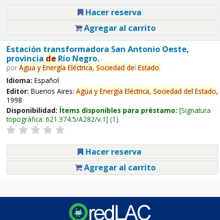
Hacer reserva
Agregar al carrito
Estación transformadora San Antonio Oeste,
provincia
de
Río Negro.
por
Agua
y
Energía
Eléctrica,
Sociedad
de
l
Estado
.
Idioma:
Español
Editor:
Buenos Aires:
Agua
y
Energía
Eléctrica,
Sociedad
de
l
Estado
,
1998
Disponibilidad:
Ítems disponibles para préstamo:
Signatura
topográfica:
621.374.5/A282/v.1
(1).
Hacer reserva
Agregar al carrito