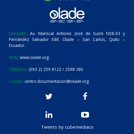
Dirección:
Av. Mariscal Antonio José de Sucre N58-63 y
Fernández Salvador Edif. Olade – San Carlos, Quito –
Ecuador.
Web:
www.olade.org
Teléfono:
(593 2) 259 8122 / 2598 280
Correo:
centro.documentacion@olade.org
Tweets by cubemediaco