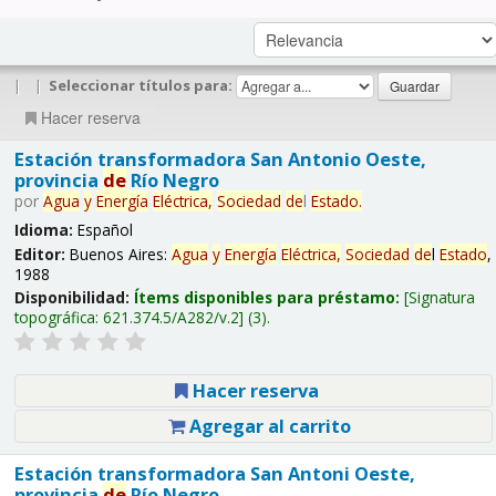
|
|
Seleccionar títulos para:
Hacer reserva
Estación transformadora San Antonio Oeste,
provincia
de
Río Negro
por
Agua
y
Energía
Eléctrica,
Sociedad
de
l
Estado
.
Idioma:
Español
Editor:
Buenos Aires:
Agua
y
Energía
Eléctrica,
Sociedad
de
l
Estado
,
1988
Disponibilidad:
Ítems disponibles para préstamo:
Signatura
topográfica:
621.374.5/A282/v.2
(3).
Hacer reserva
Agregar al carrito
Estación transformadora San Antoni Oeste,
provincia
de
Río Negro