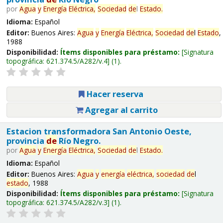
por
Agua
y
Energía
Eléctrica,
Sociedad
de
l
Estado
.
Idioma:
Español
Editor:
Buenos Aires:
Agua
y
Energía
Eléctrica,
Sociedad
de
l
Estado
,
1988
Disponibilidad:
Ítems disponibles para préstamo:
Signatura
topográfica:
621.374.5/A282/v.4
(1).
Hacer reserva
Agregar al carrito
Estacion transformadora San Antonio Oeste,
provincia
de
Río Negro.
por
Agua
y
Energía
Eléctrica,
Sociedad
de
l
Estado
.
Idioma:
Español
Editor:
Buenos Aires:
Agua
y
energía
eléctrica,
sociedad
de
l
estado
, 1988
Disponibilidad:
Ítems disponibles para préstamo:
Signatura
topográfica:
621.374.5/A282/v.3
(1).