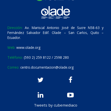
Dirección:
Av. Mariscal Antonio José de Sucre N58-63 y
Fernández Salvador Edif. Olade – San Carlos, Quito –
Ecuador.
Web:
www.olade.org
Teléfono:
(593 2) 259 8122 / 2598 280
Correo:
centro.documentacion@olade.org
Tweets by cubemediaco