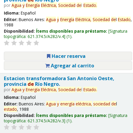
por
Agua
y
Energía
Eléctrica,
Sociedad
de
l
Estado
.
Idioma:
Español
Editor:
Buenos Aires:
Agua
y
Energía
Eléctrica,
Sociedad
de
l
Estado
,
1988
Disponibilidad:
Ítems disponibles para préstamo:
Signatura
topográfica:
621.374.5/A282/v.4
(1).
Hacer reserva
Agregar al carrito
Estacion transformadora San Antonio Oeste,
provincia
de
Río Negro.
por
Agua
y
Energía
Eléctrica,
Sociedad
de
l
Estado
.
Idioma:
Español
Editor:
Buenos Aires:
Agua
y
energía
eléctrica,
sociedad
de
l
estado
, 1988
Disponibilidad:
Ítems disponibles para préstamo:
Signatura
topográfica:
621.374.5/A282/v.3
(1).