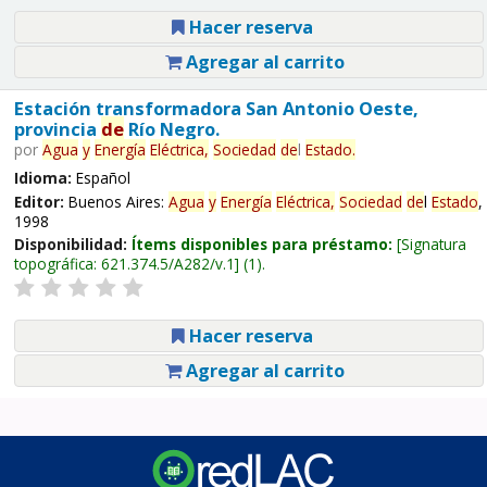
Hacer reserva
Agregar al carrito
Estación transformadora San Antonio Oeste,
provincia
de
Río Negro.
por
Agua
y
Energía
Eléctrica,
Sociedad
de
l
Estado
.
Idioma:
Español
Editor:
Buenos Aires:
Agua
y
Energía
Eléctrica,
Sociedad
de
l
Estado
,
1998
Disponibilidad:
Ítems disponibles para préstamo:
Signatura
topográfica:
621.374.5/A282/v.1
(1).
Hacer reserva
Agregar al carrito