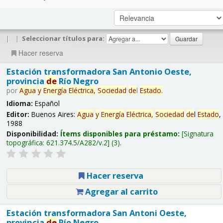
|
|
Seleccionar títulos para:
Hacer reserva
Estación transformadora San Antonio Oeste,
provincia
de
Río Negro
por
Agua
y
Energía
Eléctrica,
Sociedad
de
l
Estado
.
Idioma:
Español
Editor:
Buenos Aires:
Agua
y
Energía
Eléctrica,
Sociedad
de
l
Estado
,
1988
Disponibilidad:
Ítems disponibles para préstamo:
Signatura
topográfica:
621.374.5/A282/v.2
(3).
Hacer reserva
Agregar al carrito
Estación transformadora San Antoni Oeste,
provincia
de
Río Negro