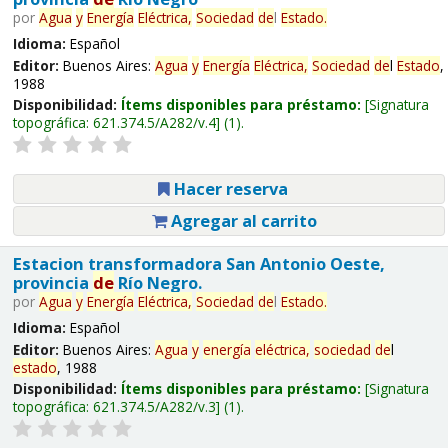
por
Agua
y
Energía
Eléctrica,
Sociedad
de
l
Estado
.
Idioma:
Español
Editor:
Buenos Aires:
Agua
y
Energía
Eléctrica,
Sociedad
de
l
Estado
,
1988
Disponibilidad:
Ítems disponibles para préstamo:
Signatura
topográfica:
621.374.5/A282/v.4
(1).
Hacer reserva
Agregar al carrito
Estacion transformadora San Antonio Oeste,
provincia
de
Río Negro.
por
Agua
y
Energía
Eléctrica,
Sociedad
de
l
Estado
.
Idioma:
Español
Editor:
Buenos Aires:
Agua
y
energía
eléctrica,
sociedad
de
l
estado
, 1988
Disponibilidad:
Ítems disponibles para préstamo:
Signatura
topográfica:
621.374.5/A282/v.3
(1).