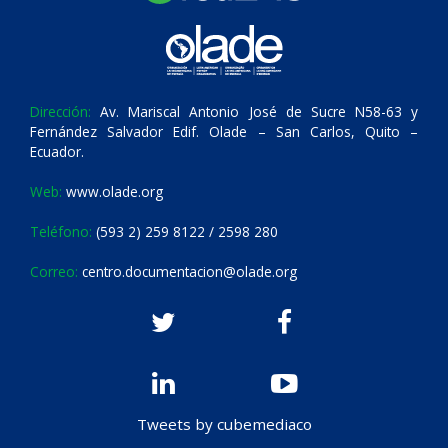
Dirección:
Av. Mariscal Antonio José de Sucre N58-63 y
Fernández Salvador Edif. Olade – San Carlos, Quito –
Ecuador.
Web:
www.olade.org
Teléfono:
(593 2) 259 8122 / 2598 280
Correo:
centro.documentacion@olade.org
Tweets by cubemediaco