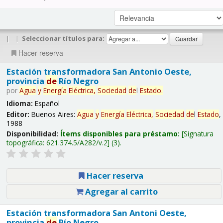
|
|
Seleccionar títulos para:
Hacer reserva
Estación transformadora San Antonio Oeste,
provincia
de
Río Negro
por
Agua
y
Energía
Eléctrica,
Sociedad
de
l
Estado
.
Idioma:
Español
Editor:
Buenos Aires:
Agua
y
Energía
Eléctrica,
Sociedad
de
l
Estado
,
1988
Disponibilidad:
Ítems disponibles para préstamo:
Signatura
topográfica:
621.374.5/A282/v.2
(3).
Hacer reserva
Agregar al carrito
Estación transformadora San Antoni Oeste,
provincia
de
Río Negro