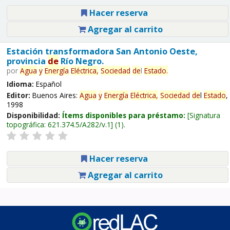
Hacer reserva
Agregar al carrito
Estación transformadora San Antonio Oeste,
provincia
de
Río Negro.
por
Agua
y
Energía
Eléctrica,
Sociedad
de
l
Estado
.
Idioma:
Español
Editor:
Buenos Aires:
Agua
y
Energía
Eléctrica,
Sociedad
de
l
Estado
,
1998
Disponibilidad:
Ítems disponibles para préstamo:
Signatura
topográfica:
621.374.5/A282/v.1
(1).
Hacer reserva
Agregar al carrito