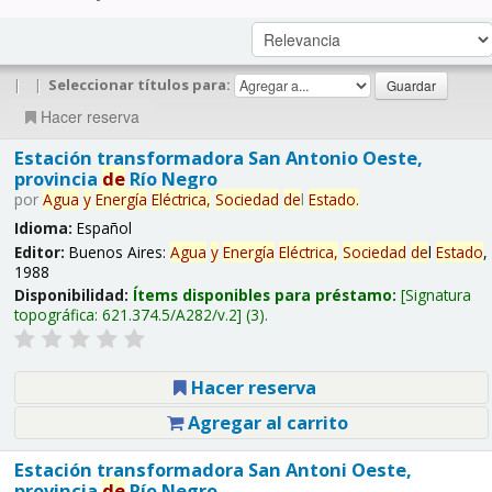
|
|
Seleccionar títulos para:
Hacer reserva
Estación transformadora San Antonio Oeste,
provincia
de
Río Negro
por
Agua
y
Energía
Eléctrica,
Sociedad
de
l
Estado
.
Idioma:
Español
Editor:
Buenos Aires:
Agua
y
Energía
Eléctrica,
Sociedad
de
l
Estado
,
1988
Disponibilidad:
Ítems disponibles para préstamo:
Signatura
topográfica:
621.374.5/A282/v.2
(3).
Hacer reserva
Agregar al carrito
Estación transformadora San Antoni Oeste,
provincia
de
Río Negro