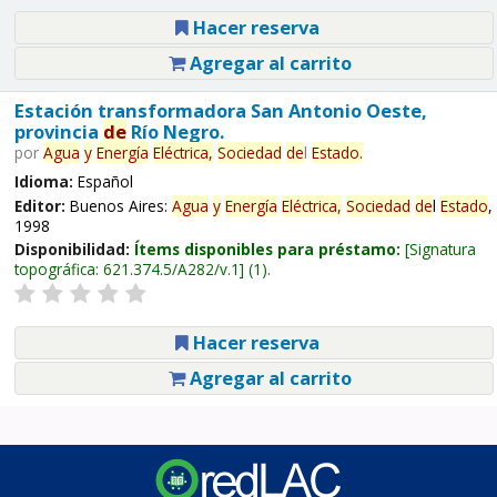
Hacer reserva
Agregar al carrito
Estación transformadora San Antonio Oeste,
provincia
de
Río Negro.
por
Agua
y
Energía
Eléctrica,
Sociedad
de
l
Estado
.
Idioma:
Español
Editor:
Buenos Aires:
Agua
y
Energía
Eléctrica,
Sociedad
de
l
Estado
,
1998
Disponibilidad:
Ítems disponibles para préstamo:
Signatura
topográfica:
621.374.5/A282/v.1
(1).
Hacer reserva
Agregar al carrito