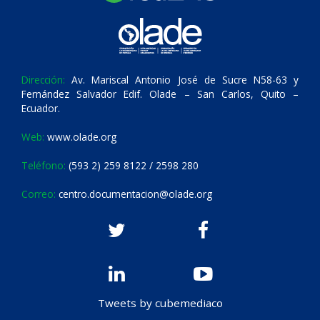
Dirección:
Av. Mariscal Antonio José de Sucre N58-63 y
Fernández Salvador Edif. Olade – San Carlos, Quito –
Ecuador.
Web:
www.olade.org
Teléfono:
(593 2) 259 8122 / 2598 280
Correo:
centro.documentacion@olade.org
Tweets by cubemediaco