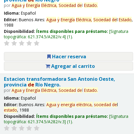
por
Agua
y
Energía
Eléctrica,
Sociedad
de
l
Estado
.
Idioma:
Español
Editor:
Buenos Aires:
Agua
y
Energía
Eléctrica,
Sociedad
de
l
Estado
,
1988
Disponibilidad:
Ítems disponibles para préstamo:
Signatura
topográfica:
621.374.5/A282/v.4
(1).
Hacer reserva
Agregar al carrito
Estacion transformadora San Antonio Oeste,
provincia
de
Río Negro.
por
Agua
y
Energía
Eléctrica,
Sociedad
de
l
Estado
.
Idioma:
Español
Editor:
Buenos Aires:
Agua
y
energía
eléctrica,
sociedad
de
l
estado
, 1988
Disponibilidad:
Ítems disponibles para préstamo:
Signatura
topográfica:
621.374.5/A282/v.3
(1).